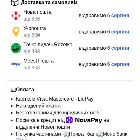
Доставка та самовивіз
Нова пошта
відправимо
6 серпня
від 80₴
Укрпошта
відправимо
6 серпня
від 50₴
Точка видачі Rozetka
відправимо
6 серпня
від 49₴
Meest Пошта
відправимо
6 серпня
від 80₴
Оплата
Карткою Visa, Mastercard - LiqPay
Накладений платіж
Безготівковими для юридичних осіб
Посилка в кредит від
на
відділенні Нової пошти
Покупка частинами -
Приват банк
Моно банк