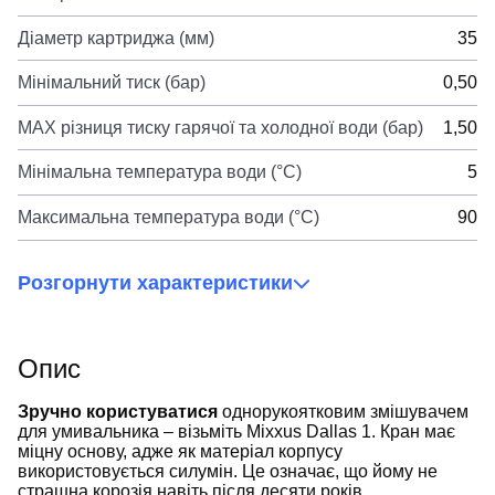
Діаметр картриджа (мм)
35
Мінімальний тиск (бар)
0,50
MAX різниця тиску гарячої та холодної води (бар)
1,50
Мінімальна температура води (°C)
5
Максимальна температура води (°C)
90
Розгорнути характеристики
Опис
Зручно користуватися
однорукоятковим змішувачем
для умивальника – візьміть Mixxus Dallas 1. Кран має
міцну основу, адже як матеріал корпусу
використовується силумін. Це означає, що йому не
страшна корозія навіть після десяти років