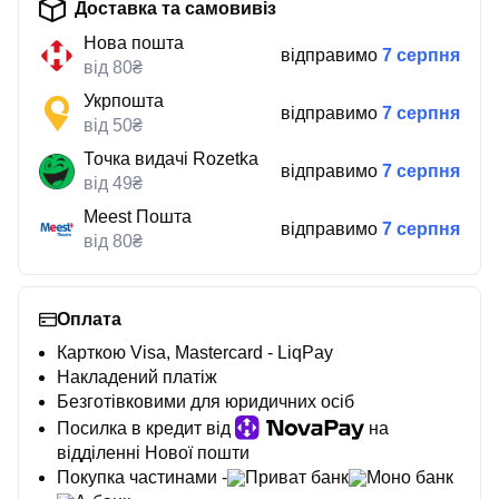
Доставка та самовивіз
Нова пошта
відправимо
7 серпня
від 80₴
Укрпошта
відправимо
7 серпня
від 50₴
Точка видачі Rozetka
відправимо
7 серпня
від 49₴
Meest Пошта
відправимо
7 серпня
від 80₴
Оплата
Карткою Visa, Mastercard - LiqPay
Накладений платіж
Безготівковими для юридичних осіб
Посилка в кредит від
на
відділенні Нової пошти
Покупка частинами -
Приват банк
Моно банк