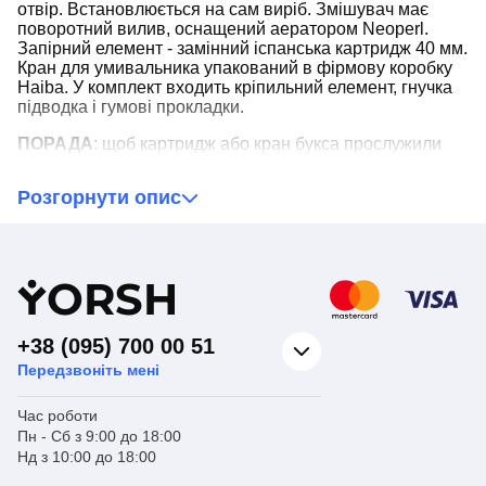
отвір. Встановлюється на сам виріб. Змішувач має
поворотний вилив, оснащений аератором Neoperl.
Запірний елемент - замінний іспанська картридж 40 мм.
Кран для умивальника упакований в фірмову коробку
Haiba. У комплект входить кріпильний елемент, гнучка
підводка і гумові прокладки.
ПОРАДА
: щоб картридж або кран букса прослужили
довше, у водопровідній системі повинен стояти фільтр
для видалення з води піску, мулу та іржі, які руйнують
Розгорнути опис
запірний елемент змішувача.
При отриманні обов'язково перевіряйте відповідність
замовлення, повну комплектацію товару, а також його
зовнішній вигляд. У разі пошкодження товару, або
Y
ORSH
неповної комплектації замовлення звертайтесь до нас
по телефону для оперативного вирішення питання.
+38 (095) 700 00 51
Передзвоніть мені
Час роботи
Пн - Сб з 9:00 до 18:00
Нд з 10:00 до 18:00