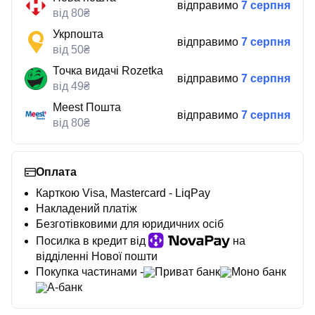
відправимо
7 серпня
від 80₴
Укрпошта
відправимо
7 серпня
від 50₴
Точка видачі Rozetka
відправимо
7 серпня
від 49₴
Meest Пошта
відправимо
7 серпня
від 80₴
Оплата
Карткою Visa, Mastercard - LiqPay
Накладений платіж
Безготівковими для юридичних осіб
Посилка в кредит від
на
відділенні Нової пошти
Покупка частинами -
Приват банк
Моно банк
А-банк