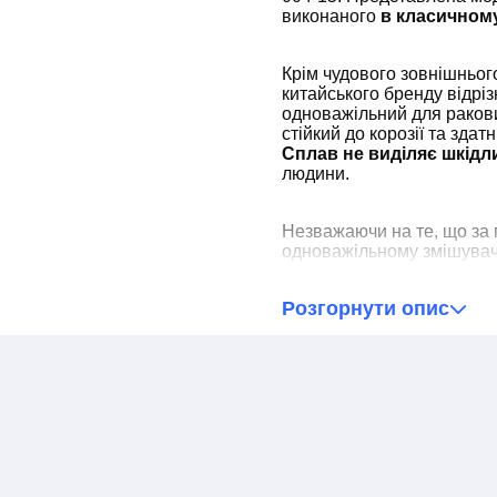
виконаного
в класичному
Крім чудового зовнішньог
китайського бренду відрі
одноважільний для ракови
стійкий до корозії та зда
Сплав не виділяє шкідл
людини.
Незважаючи на те, що за
одноважільному змішувачі
механізм
, регулювання р
дискомфорту. Це стало м
Розгорнути опис
Haiba арматури
іспанськ
однорукий змішувач Haiba
мінімальні навички сантех