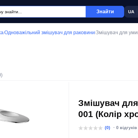
Знайти
UA
ка
Одноважільний змішувач для раковини
Змішувач для уми
/
/
0)
Змішувач для
001 (Колір хр
(0)
· 0 відгуків