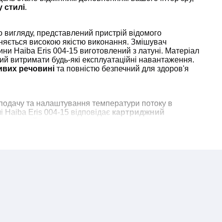
 стилі
.
о вигляду, представлений пристрій відомого
зняється високою якістю виконання. Змішувач
ни Haiba Eris 004-15 виготовлений з латуні. Матеріал
тний витримати будь-які експлуатаційні навантаження.
ивих речовині
та повністю безпечний для здоров'я
 подачу та налаштування температури потоку в
 Haiba Eris 004-15 відповідає
картриджний
учкою здійснюється максимально точно і не викликає
ожливим за рахунок використання торговою маркою
ого та німецького виробництва
. Щоб встановити
 Eris 004-15 у ванній на умивальник, достатньо мати
ніка та розвідний ключ.