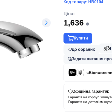
Код товару:
HB0104
Ціна:
1,636
₴
Купити
До обраних
Задати питання про
єВідновлен
Офіційна гарантія:
Гарантія на корпус змішува
Гарантія на деталі змішува