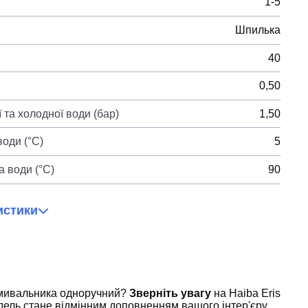
1-5
Шпилька
40
0,50
 та холодної води (бар)
1,50
оди (°C)
5
 води (°C)
90
истики
умивальника одноручний?
Зверніть увагу
на Haiba Eris
ель стане відмінним доповненням вашого інтер'єру,