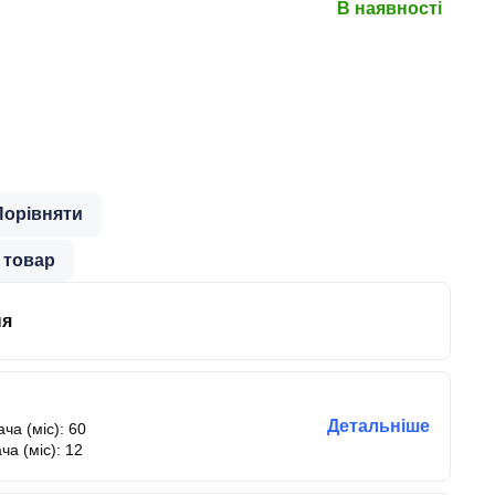
В наявності
Порівняти
 товар
ня
Детальніше
ча (міс): 60
ча (міс): 12