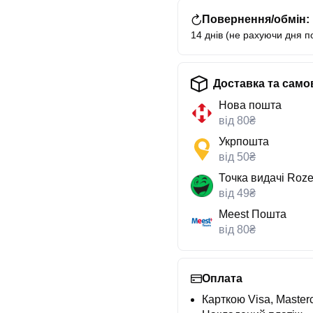
Повернення/обмін:
14 днів (не рахуючи дня п
Доставка та само
Нова пошта
від 80₴
Укрпошта
від 50₴
Точка видачі Roze
від 49₴
Meest Пошта
від 80₴
Оплата
Карткою Visa, Masterc