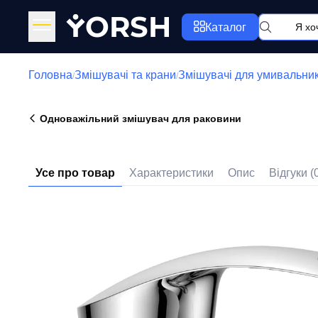
Y
ORSH
Каталог
Головна
Змішувачі та крани
Змішувачі для умивальни
/
/
Одноважільний змішувач для раковини
Усе про товар
Характеристики
Опис
Відгуки (