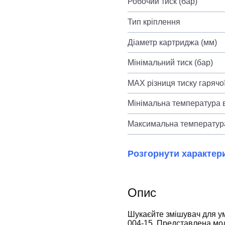
Робочий тиск (бар)
Тип кріплення
Діаметр картриджа (мм)
Мінімальний тиск (бар)
MAX різниця тиску гарячої
Мінімальна температура в
Максимальна температура
Розгорнути характер
Опис
Шукаєйте змішувач для 
004-15. Представлена мод