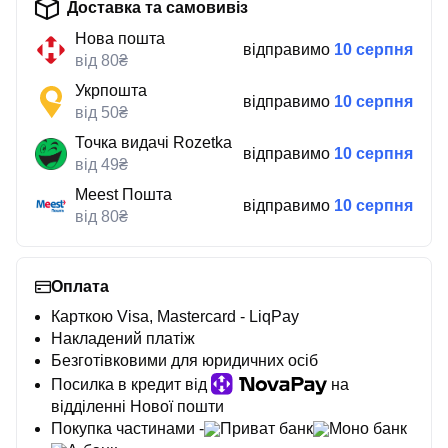
Доставка та самовивіз
Нова пошта
відправимо
10 серпня
від 80₴
Укрпошта
відправимо
10 серпня
від 50₴
Точка видачі Rozetka
відправимо
10 серпня
від 49₴
Meest Пошта
відправимо
10 серпня
від 80₴
Оплата
Карткою Visa, Mastercard - LiqPay
Накладений платіж
Безготівковими для юридичних осіб
Посилка в кредит від
на
відділенні Нової пошти
Покупка частинами -
Приват банк
Моно банк