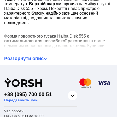
температур.
Верхній шар змішувача
на мийку в кухні
Haiba Disk 555 – хром. Покриття надає пристрою
характерного блиску, надійно захищає основний
матеріал від подряпин та інших незначних
пошкоджень.
Форма поворотного гусака Haiba Disk 555 є
оптимальною для неглибокої раковини
та стане
відмінним доповненням до вашого стилю. Купивши
змішувач для умивальника Haiba Disk 555, ви будете
впевнені, що встановлений у ньому запірний механізм
Розгорнути опис
гарантовано відпрацює весь термін експлуатації
.
Китайська торгова марка Haiba використовує запірну
арматуру від найкращих європейських постачальників.
Y
ORSH
+38 (095) 700 00 51
Передзвоніть мені
Час роботи
Пн - Сб з 9:00 до 18:00