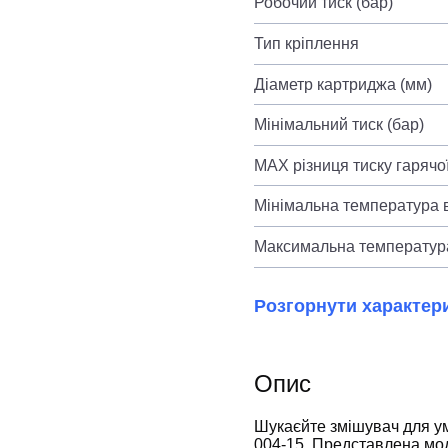
Робочий тиск (бар)
Тип кріплення
Діаметр картриджа (мм)
Мінімальний тиск (бар)
MAX різниця тиску гарячої
Мінімальна температура в
Максимальна температура
Розгорнути характер
Опис
Шукаєйте змішувач для 
004-15. Представлена мод