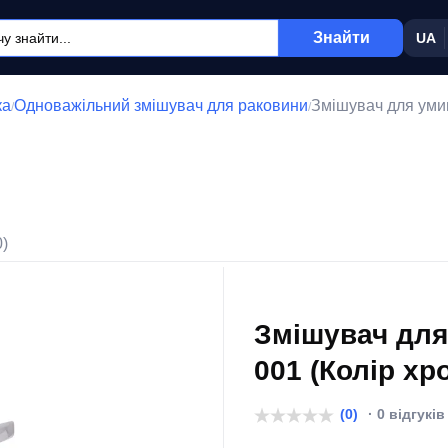
Знайти
UA
ка
Одноважільний змішувач для раковини
Змішувач для уми
/
/
0)
Змішувач дл
001 (Колір хр
(0)
· 0 відгуків