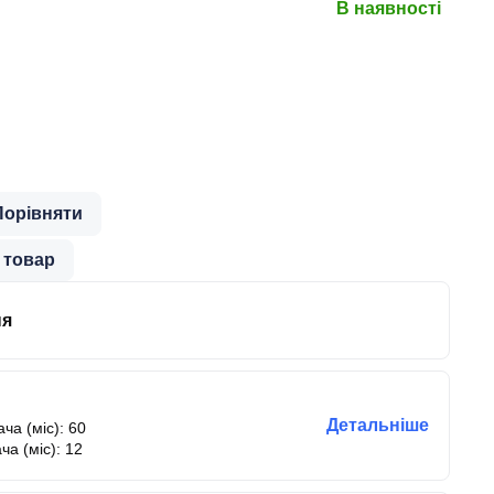
В наявності
Порівняти
 товар
ня
Детальніше
ча (міс): 60
ча (міс): 12