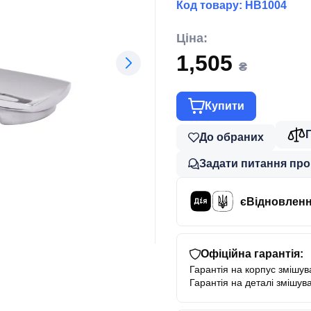
Код товару:
HB1004
Ціна:
1,505
₴
Купити
До обраних
Задати питання про
єВідновлен
Офіційна гарантія:
Гарантія на корпус змішува
Гарантія на деталі змішува