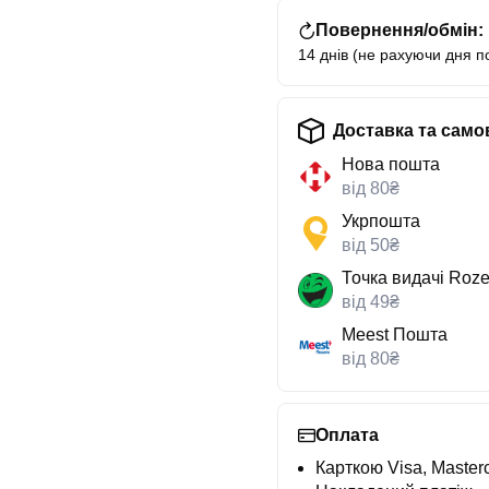
Повернення/обмін:
14 днів (не рахуючи дня п
Доставка та само
Нова пошта
від 80₴
Укрпошта
від 50₴
Точка видачі Roze
від 49₴
Meest Пошта
від 80₴
Оплата
Карткою Visa, Masterc