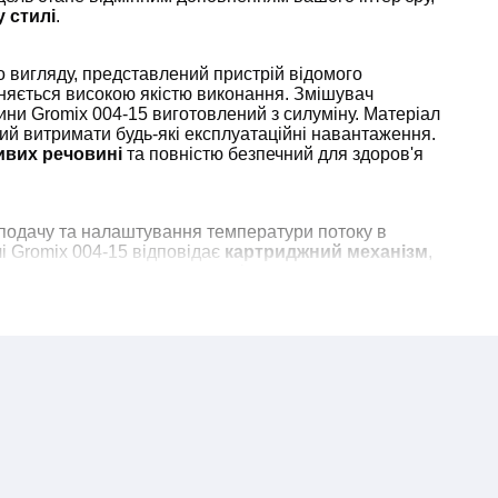
 стилі
.
о вигляду, представлений пристрій відомого
зняється високою якістю виконання. Змішувач
ни Gromix 004-15 виготовлений з силуміну. Матеріал
тний витримати будь-які експлуатаційні навантаження.
ивих речовині
та повністю безпечний для здоров'я
 подачу та налаштування температури потоку в
 Gromix 004-15 відповідає
картриджний механізм
,
нюється максимально точно і не викликає
ожливим за рахунок використання торговою маркою
кого та німецького виробництва
. Щоб встановити
x 004-15 у ванній на умивальник, достатньо мати
ніка та розвідний ключ.