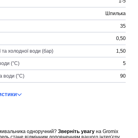
1-5
Шпилька
35
0,50
 та холодної води (бар)
1,50
оди (°C)
5
 води (°C)
90
истики
умивальника одноручний?
Зверніть увагу
на Gromix
ель стане відмінним доповненням вашого інтер'єру,