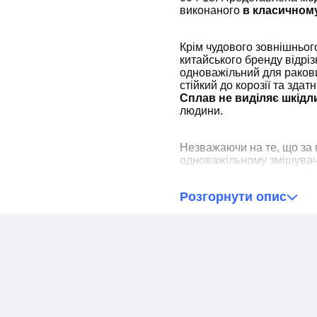
виконаного
в класичному
Крім чудового зовнішньог
китайського бренду відрі
одноважільний для ракови
стійкий до корозії та зда
Сплав не виділяє шкідл
людини.
Незважаючи на те, що за
одноважільному змішувачі
регулювання ручкою здійс
дискомфорту. Це стало м
Розгорнути опис
Gromix арматури
іспансь
однорукий змішувач Gromi
мінімальні навички сантех