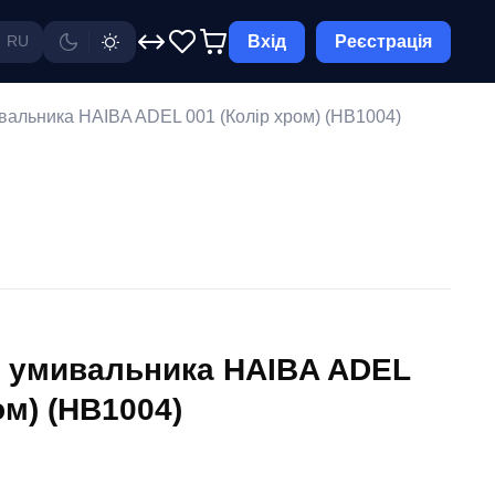
Вхід
Реєстрація
RU
вальника HAIBA ADEL 001 (Колір хром) (HB1004)
я умивальника HAIBA ADEL
ом) (HB1004)