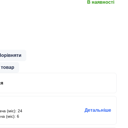
В наявності
Порівняти
 товар
ня
Детальніше
ча (міс): 24
ча (міс): 6