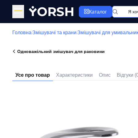
Y
ORSH
Каталог
Головна
Змішувачі та крани
Змішувачі для умивальни
/
/
Одноважільний змішувач для раковини
Усе про товар
Характеристики
Опис
Відгуки (