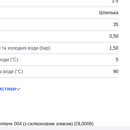
1-5
Шпилька
35
0,50
 та холодної води (бар)
1,50
оди (°C)
5
 води (°C)
90
истики
emiere 004 (з силіконовим зливом) (OL0006)