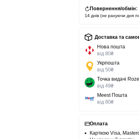
Повернення/обмін:
14 днів (не рахуючи дня п
Доставка та само
Нова пошта
від 80₴
Укрпошта
від 50₴
Точка видачі Roze
від 49₴
Meest Пошта
від 80₴
Оплата
Карткою Visa, Masterc