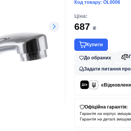
Код товару:
OL0006
Ціна:
687
₴
Купити
До обраних
Задати питання про
єВідновлен
Офіційна гарантія:
Гарантія на корпус змішува
Гарантія на деталі змішува