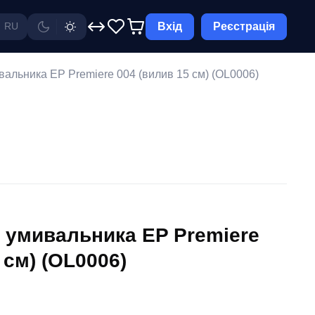
Вхід
Реєстрація
RU
альника EP Premiere 004 (вилив 15 см) (OL0006)
 умивальника EP Premiere
 см) (OL0006)