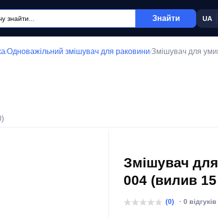
Знайти
UA
ка
Одноважільний змішувач для раковини
Змішувач для умив
/
/
0)
Змішувач для
004 (вилив 15
(0)
· 0 відгуків