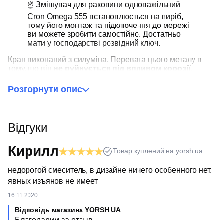
☝ Змішувач для раковини одноважільний
Cron Omega 555 встановлюється на виріб,
тому його монтаж та підключення до мережі
ви можете зробити самостійно. Достатньо
мати у господарстві розвідний ключ.
Кран виконаний з силуміна. Перевага цього металу в
тому, що він
не руйнується під впливом корозії
,
добре витримує механічний вплив. Верхній
декоративний шар — хром. Він надає влаштуванню
Розгорнути опис
змішувача з однією рукою нестандартного зовнішнього
вигляду.
Окремо варто відзначити дизайн
. Cron Omega 555
Відгуки
стане відмінним доповненням вашої ванної кімнати,
виконаної
в класичному стилі
. При цьому форма
Кирилл
виконання ручки крана змішувача є гармонійним
Товар куплений на yorsh.ua
продовженням стилю сантехнічного пристрою, але й
зручним елементом управління.
недорогой смеситель, в дизайне ничего особенного нет.
явных изъянов не имеет
16.11.2020
Відповідь магазина YORSH.UA
Благодарим за отзыв.