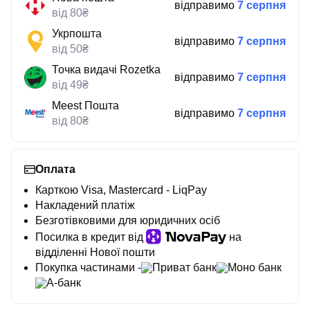
відправимо
7 серпня
від 80₴
Укрпошта
відправимо
7 серпня
від 50₴
Точка видачі Rozetka
відправимо
7 серпня
від 49₴
Meest Пошта
відправимо
7 серпня
від 80₴
Оплата
Карткою Visa, Mastercard - LiqPay
Накладений платіж
Безготівковими для юридичних осіб
Посилка в кредит від
на
відділенні Нової пошти
Покупка частинами -
Приват банк
Моно банк
А-банк