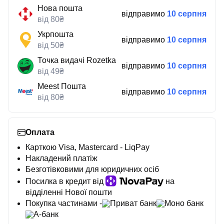
Нова пошта
відправимо
10 серпня
від 80₴
Укрпошта
відправимо
10 серпня
від 50₴
Точка видачі Rozetka
відправимо
10 серпня
від 49₴
Meest Пошта
відправимо
10 серпня
від 80₴
Оплата
Карткою Visa, Mastercard - LiqPay
Накладений платіж
Безготівковими для юридичних осіб
Посилка в кредит від
на
відділенні Нової пошти
Покупка частинами -
Приват банк
Моно банк
А-банк