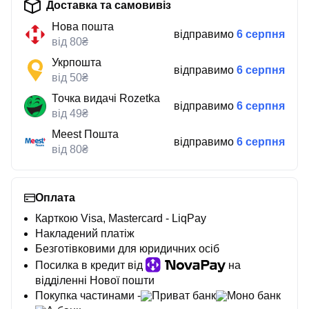
Доставка та самовивіз
Нова пошта
відправимо
6 серпня
від 80₴
Укрпошта
відправимо
6 серпня
від 50₴
Точка видачі Rozetka
відправимо
6 серпня
від 49₴
Meest Пошта
відправимо
6 серпня
від 80₴
Оплата
Карткою Visa, Mastercard - LiqPay
Накладений платіж
Безготівковими для юридичних осіб
Посилка в кредит від
на
відділенні Нової пошти
Покупка частинами -
Приват банк
Моно банк