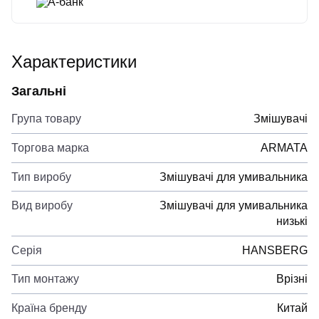
А-банк
Характеристики
Загальні
Група товару
Змішувачі
Торгова марка
ARMATA
Тип виробу
Змішувачі для умивальника
Вид виробу
Змішувачі для умивальника
низькі
Серія
HANSBERG
Тип монтажу
Врізні
Країна бренду
Китай