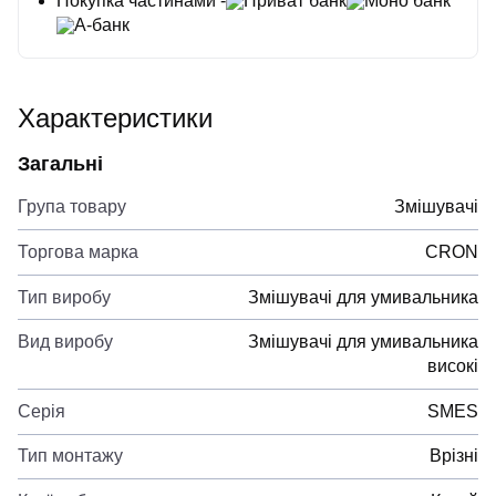
Покупка частинами -
Приват банк
Моно банк
А-банк
Характеристики
Загальні
Група товару
Змішувачі
Торгова марка
CRON
Тип виробу
Змішувачі для умивальника
Вид виробу
Змішувачі для умивальника
високі
Серія
SMES
Тип монтажу
Врізні