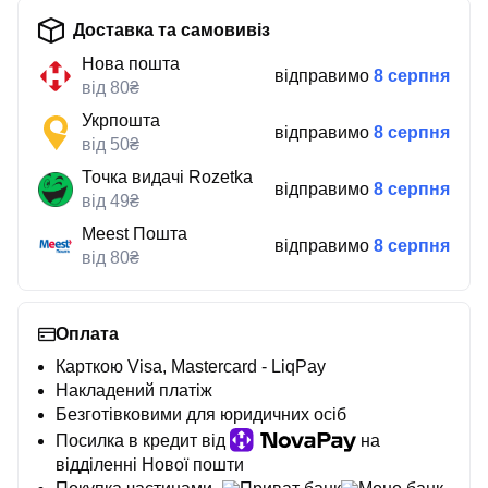
Доставка та самовивіз
Нова пошта
відправимо
8 серпня
від 80₴
Укрпошта
відправимо
8 серпня
від 50₴
Точка видачі Rozetka
відправимо
8 серпня
від 49₴
Meest Пошта
відправимо
8 серпня
від 80₴
Оплата
Карткою Visa, Mastercard - LiqPay
Накладений платіж
Безготівковими для юридичних осіб
Посилка в кредит від
на
відділенні Нової пошти