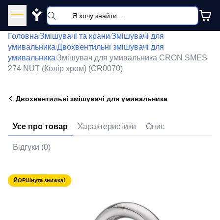
Y
Головна
Змішувачі та крани
Змішувачі для
/
/
умивальника
Двохвентильні змішувачі для
/
умивальника
Змішувач для умивальника CRON SMES
/
274 NUT (Колір хром) (CR0070)
Двохвентильні змішувачі для умивальника
Усе про товар
Характеристики
Опис
Відгуки (0)
ЙОРШнута знижка!