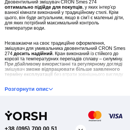
Двовентильний змішувач CRON Smes 274
оптимально підійде для покупців
, у яких інтер'єр
ванної кімнати виконаний у традиційному стилі. Крім
цього, він буде актуальним, якщо в сім'ї є маленькі діти,
для яких потрібний максимальний контроль
температури води.
Незважаючи на своє традиційне оформлення,
змішувач для умивальника двовентильний CRON Smes
274
досить надійний
. Кран виконаний із стійкого до
корозії та температурних перепадів сплаву – силуміну.
При дбайливому використанні та регулярному догляді
змішувач
зможе відпрацювати більше заявленого
терміну експлуатації
без втрати зовнішнього вигляду
та функціональності. Для надання характерного блиску
та захисту основного матеріалу корпусу та гусака,
Розгорнути опис
змішувач для раковини CRON Smes 274 покритий
хромом.
Пристрій
комплектується двома керамічними кран-
Y
ORSH
буксами
, які розташовані праворуч та ліворуч щодо
виливу. Одна відповідає за подачу холодної, а друга
гарячої води. Відповідно, для отримання потоку
+38 (095) 700 00 51