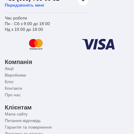
оптимальної температури потрібно крутити обидва
Передзвоніть мені
важелі. Модель комплектується хрестоподібними
ручками. Ця форма зручна тим, що можна виконувати
регулювання навіть мильними руками.
Час роботи
Пн - Сб з 9:00 до 18:00
Нд з 10:00 до 18:00
Компанія
Акції
Виробники
Блог
Контакти
Про нас
Клієнтам
Мапа сайту
Питання-відповідь
Гарантія та повернення
Доставка та оплата