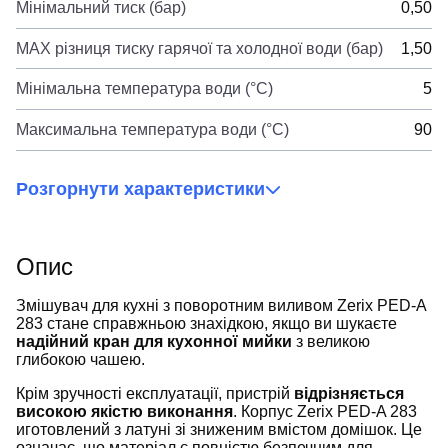
Мінімальний тиск (бар)
0,50
MAX різниця тиску гарячої та холодної води (бар)
1,50
Мінімальна температура води (°C)
5
Максимальна температура води (°C)
90
Розгорнути характеристики
Опис
Змішувач для кухні з поворотним виливом Zerix PED-A
283 стане справжньою знахідкою, якщо ви шукаєте
надійний кран для кухонної мийки
з великою
глибокою чашею.
Крім зручності експлуатації, пристрій
відрізняється
високою якістю виконання
. Корпус Zerix PED-A 283
иготовлений з латуні зі зниженим вмістом домішок. Це
означає, що матеріал є повністю безпечним для