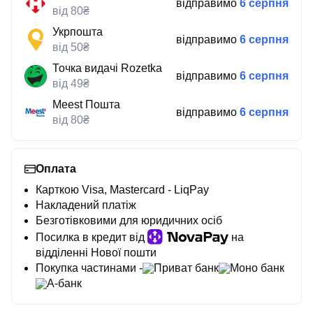
відправимо
6 серпня
від 80₴
Укрпошта
відправимо
6 серпня
від 50₴
Точка видачі Rozetka
відправимо
6 серпня
від 49₴
Meest Пошта
відправимо
6 серпня
від 80₴
Оплата
Карткою Visa, Mastercard - LiqPay
Накладений платіж
Безготівковими для юридичних осіб
Посилка в кредит від
на
відділенні Нової пошти
Покупка частинами -
Приват банк
Моно банк
А-банк