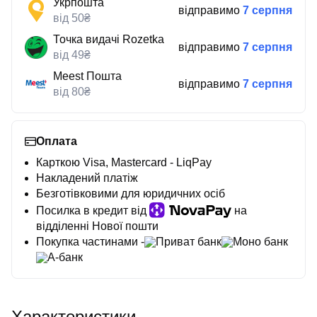
Укрпошта
відправимо
7 серпня
від 50₴
Точка видачі Rozetka
відправимо
7 серпня
від 49₴
Meest Пошта
відправимо
7 серпня
від 80₴
Оплата
Карткою Visa, Mastercard - LiqPay
Накладений платіж
Безготівковими для юридичних осіб
Посилка в кредит від
на
відділенні Нової пошти
Покупка частинами -
Приват банк
Моно банк
А-банк
Характеристики