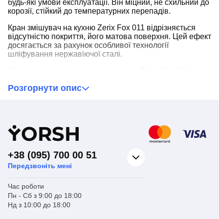
будь-які умови експлуатації. Він міцний, не схильний до
корозії, стійкий до температурних перепадів.
Кран змішувач на кухню Zerix Fox 011 відрізняється
відсутністю покриття, його матова поверхня. Цей ефект
досягається за рахунок особливої технології
шліфування нержавіючої сталі.
Завдяки наявності високого виливу, Zerix Fox 011
стане чудовим варіантом для глибокої кухонної
Розгорнути опис
мийки
. Під час його використання практично не буде
бризок, що спрощує догляд за робочою зоною.
Y
ORSH
+38 (095) 700 00 51
Передзвоніть мені
Час роботи
Пн - Сб з 9:00 до 18:00
Нд з 10:00 до 18:00