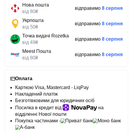
Нова пошта
відправимо
8 серпня
від 80₴
Укрпошта
відправимо
8 серпня
від 50₴
Точка видачі Rozetka
відправимо
8 серпня
від 49₴
Meest Пошта
відправимо
8 серпня
від 80₴
Оплата
Карткою Visa, Mastercard - LiqPay
Накладений платіж
Безготівковими для юридичних осіб
Посилка в кредит від
на
відділенні Нової пошти
Покупка частинами -
Приват банк
Моно банк
А-банк