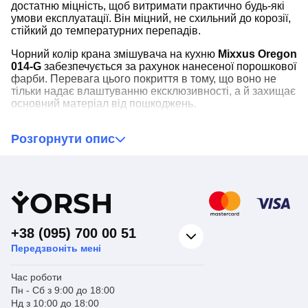
достатню міцність, щоб витримати практично будь-які
умови експлуатації. Він міцний, не схильний до корозії,
стійкий до температурних перепадів.
Чорний колір крана змішувача на кухню
Mixxus Oregon
014-G
забезпечується за рахунок нанесеної порошкової
фарби. Перевага цього покриття в тому, що воно не
тільки надає влаштуванню ексклюзивності, а й захищає
основний матеріал від пошкоджень.
Завдяки наявності високого виливу, Mixxus Oregon 014-
Розгорнути опис
G
стане чудовим варіантом для глибокої кухонної
мийки
. Під час його використання практично не буде
бризок, що спрощує догляд за робочою зоною.
Y
ORSH
+38 (095) 700 00 51
Передзвоніть мені
Час роботи
Пн - Сб з 9:00 до 18:00
Нд з 10:00 до 18:00