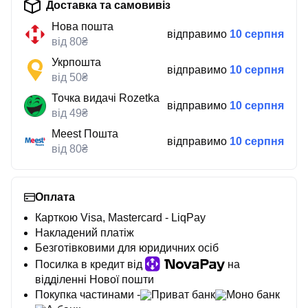
Доставка та самовивіз
Нова пошта
відправимо
10 серпня
від 80₴
Укрпошта
відправимо
10 серпня
від 50₴
Точка видачі Rozetka
відправимо
10 серпня
від 49₴
Meest Пошта
відправимо
10 серпня
від 80₴
Оплата
Карткою Visa, Mastercard - LiqPay
Накладений платіж
Безготівковими для юридичних осіб
Посилка в кредит від
на
відділенні Нової пошти
Покупка частинами -
Приват банк
Моно банк