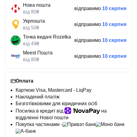
Нова пошта
відправимо
10 серпня
від 80₴
Укрпошта
відправимо
10 серпня
від 50₴
Точка видачі Rozetka
відправимо
10 серпня
від 49₴
Meest Пошта
відправимо
10 серпня
від 80₴
Оплата
Карткою Visa, Mastercard - LiqPay
Накладений платіж
Безготівковими для юридичних осіб
Посилка в кредит від
на
відділенні Нової пошти
Покупка частинами -
Приват банк
Моно банк
А-банк