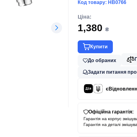
Код товару:
HB0766
Ціна:
1,380
₴
Купити
До обраних
Задати питання про
єВідновлен
Офіційна гарантія:
Гарантія на корпус змішува
Гарантія на деталі змішува