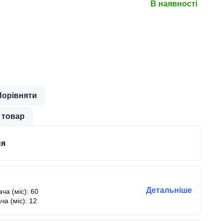
В наявності
Порівняти
 товар
ня
Детальніше
ча (міс): 60
ча (міс): 12