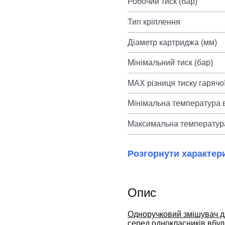
Робочий тиск (бар)
Тип кріплення
Діаметр картриджа (мм)
Мінімальний тиск (бар)
MAX різниця тиску гарячої
Мінімальна температура в
Максимальна температура
Розгорнути характер
Опис
Одноручковий змішувач д
серед однокласників вбу