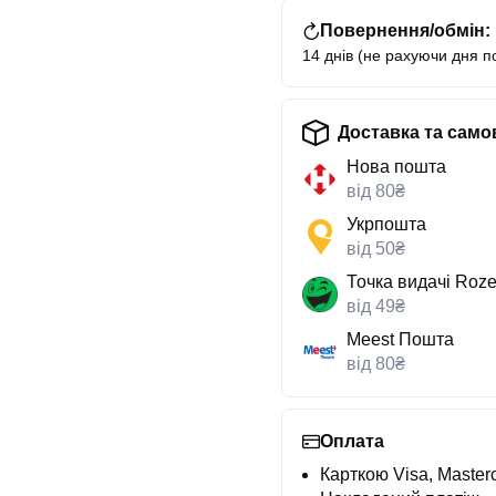
Повернення/обмін:
14 днів (не рахуючи дня п
Доставка та само
Нова пошта
від 80₴
Укрпошта
від 50₴
Точка видачі Roze
від 49₴
Meest Пошта
від 80₴
Оплата
Карткою Visa, Masterc