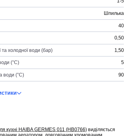
1-5
Шпилька
40
0,50
 та холодної води (бар)
1,50
оди (°C)
5
 води (°C)
90
истики
ля кухні HAIBA GERMES 011 (HB0766)
виділяється
дованим аератором, довговічним хромованим