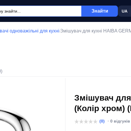
Знайти
UA
ачі одноважільні для кухні
Змішувач для кухні HAIBA GERM
/
0)
Змішувач для
(Колір хром) 
(0)
· 0 відгуків