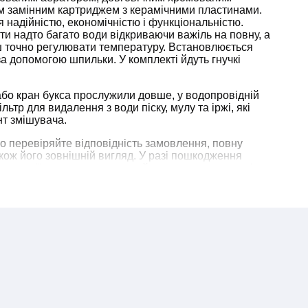
мм замінним картриджем з керамічними пластинами.
 надійністю, економічністю і функціональністю.
ти надто багато води відкриваючи важіль на повну, а
ш точно регулювати температуру. Встановлюється
за допомогою шпильки. У комплекті йдуть гнучкі
або кран букса прослужили довше, у водопровідній
ьтр для видалення з води піску, мулу та іржі, які
т змішувача.
о перевіряйте відповідність замовлення, повну
акож його зовнішній вигляд. У разі пошкодження
плектації замовлення звертайтесь до нас по телефону
ння питання.