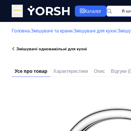
Y
ORSH
Каталог
Головна
Змішувачі та крани
Змішувачі для кухні
Змішув
/
/
/
Змішувачі одноважільні для кухні
Усе про товар
Характеристики
Опис
Відгуки (