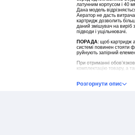
латунним корпусом і 40 
Дана модель відрізняється
Аератор не дасть витрача
картридж дозволить біль
даний змішувач на виріб 
підводи і ущільнювачі.
ПОРАДА
: щоб картридж 
системі повинен стояти філ
руйнують запірний елемен
При отриманні обов'язков
комплектацію товару, а т
товару, або неповної ком
для оперативного виріше
Розгорнути опис