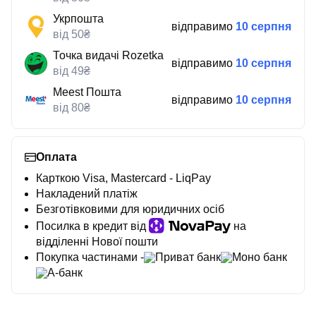
Укрпошта
відправимо
10 серпня
від 50₴
Точка видачі Rozetka
відправимо
10 серпня
від 49₴
Meest Пошта
відправимо
10 серпня
від 80₴
Оплата
Карткою Visa, Mastercard - LiqPay
Накладений платіж
Безготівковими для юридичних осіб
Посилка в кредит від
на
відділенні Нової пошти
Покупка частинами -
Приват банк
Моно банк
А-банк