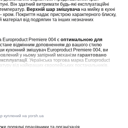
атуні. Він здатний витримати будь-які експлуатаційні
 температур.
Верхній шар змішувача
на мийку в кухні
 – хром. Покриття надає пристрою характерного блиску,
 матеріал від подряпин та інших незначних
 Europroduct Premiere 004 є
оптимальною для
 стане відмінним доповненням до вашого стилю
и кухонний змішувач Europroduct Premiere 004, ви
новлений у ньому запірний механізм
гарантовано
експлуатації
. Українська торгова марка Europroduct
атуру від найкращих європейських постачальників.
р куплений на yorsh.ua
е порядні працівники та організація.