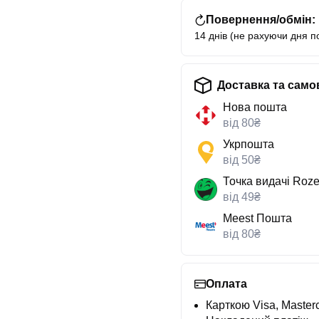
Повернення/обмін:
14 днів (не рахуючи дня п
Доставка та само
Нова пошта
від 80₴
Укрпошта
від 50₴
Точка видачі Roze
від 49₴
Meest Пошта
від 80₴
Оплата
Карткою Visa, Masterc