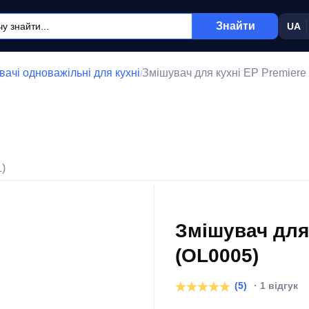
Знайти
UA
ачі одноважільні для кухні
Змішувач для кухні EP Premiere
/
1)
Змішувач для 
(OL0005)
(5)
· 1 відгук