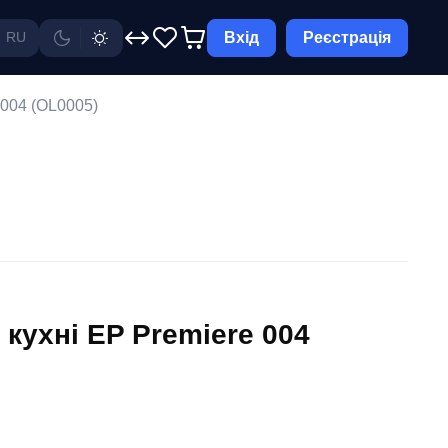
Вхід
Реєстрація
RU
 004 (OL0005)
кухні EP Premiere 004