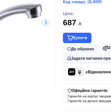
Код товару:
OL0005
Ціна:
687
₴
Купити
До обраних
Задати питання про
єВідновлен
Офіційна гарантія:
Гарантія на корпус змішува
Гарантія на деталі змішува