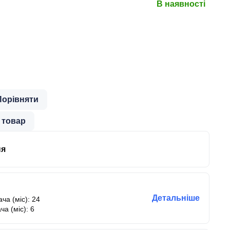
В наявності
Порівняти
 товар
ня
Детальніше
ча (міс): 24
ча (міс): 6