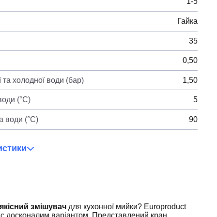
1-5
Гайка
35
0,50
 та холодної води (бар)
1,50
оди (°C)
5
 води (°C)
90
истики
 якісний змішувач
для кухонної мийки? Europroduct
ас досконалим варіантом. Представлений кран