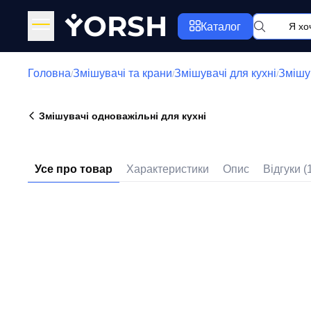
Y
ORSH
Каталог
Головна
Змішувачі та крани
Змішувачі для кухні
Змішув
/
/
/
Змішувачі одноважільні для кухні
Усе про товар
Характеристики
Опис
Відгуки (