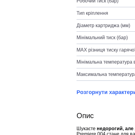
Робочий тиск (бар)
Тип кріплення
Діаметр картриджа (мм)
Мінімальний тиск (бар)
MAX різниця тиску гарячої
Мінімальна температура в
Максимальна температура
Розгорнути характер
Опис
Шукаєте
недорогий, але
Premiere 004 стане для в