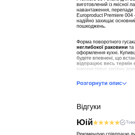
виготовлений із якісної л
навантаження, перепади
Europroduct Premiere 004
надійно захищає основний
пошкоджень.
Форма поворотного гусака
неглибокої раковини
та
оформлення кухні. Купивш
будете впевнені, що вста
відпрацює весь термін 
використовує запірну арм
Розгорнути опис
Відгуки
Юій
Това
Рекомендую співпрацю,дуж