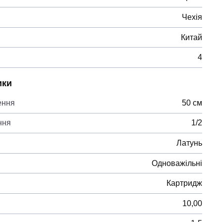
Чехія
Китай
4
ики
ення
50 см
ння
1/2
Латунь
Одноважільні
Картридж
10,00