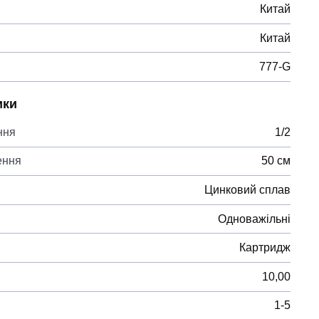
Китай
Китай
777-G
ики
ння
1/2
ення
50 см
Цинковий сплав
Одноважільні
Картридж
10,00
1-5