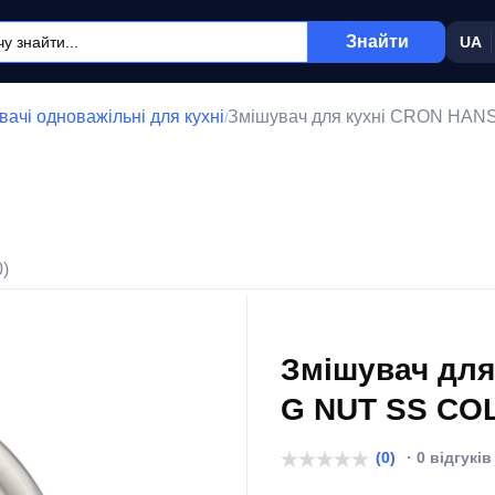
Знайти
UA
ачі одноважільні для кухні
Змішувач для кухні CRON HAN
/
0)
Змішувач для
G NUT SS COL
(0)
· 0 відгуків