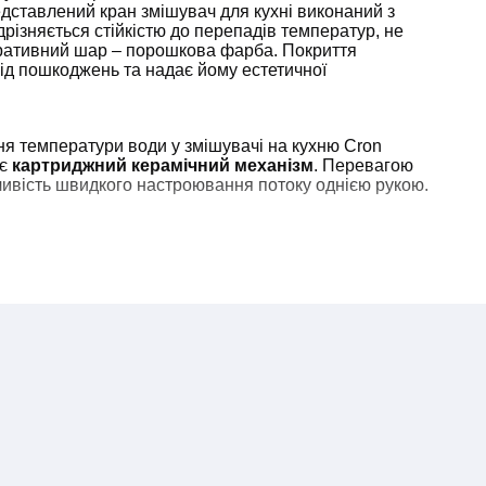
едставлений кран змішувач для кухні виконаний з
дрізняється стійкістю до перепадів температур, не
оративний шар – порошкова фарба. Покриття
від пошкоджень та надає йому естетичної
я температури води у змішувачі на кухню Cron
ає
картриджний керамічний механізм
. Перевагою
ивість швидкого настроювання потоку однією рукою.