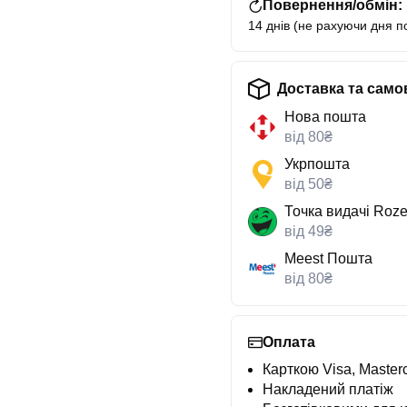
Повернення/обмін:
14 днів (не рахуючи дня п
Доставка та само
Нова пошта
від 80₴
Укрпошта
від 50₴
Точка видачі Roze
від 49₴
Meest Пошта
від 80₴
Оплата
Карткою Visa, Masterc
Накладений платіж