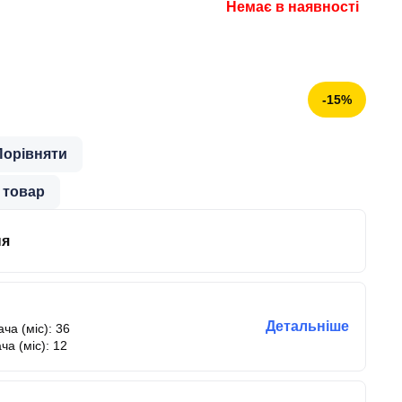
Немає в наявності
-15%
Порівняти
 товар
ня
Детальніше
ча (міс): 36
ча (міс): 12