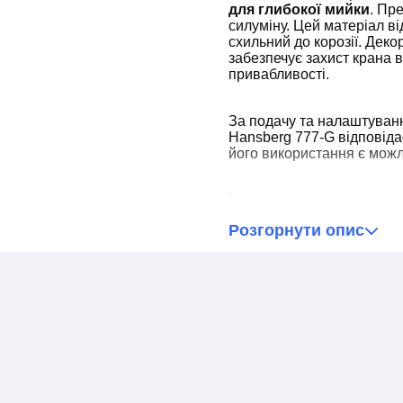
для глибокої мийки
. Пр
силуміну. Цей матеріал ві
схильний до корозії. Дек
забезпечує захист крана 
привабливості.
За подачу та налаштуванн
Hansberg 777-G відповід
його використання є можл
Слід врахувати!
Розгорнути опис