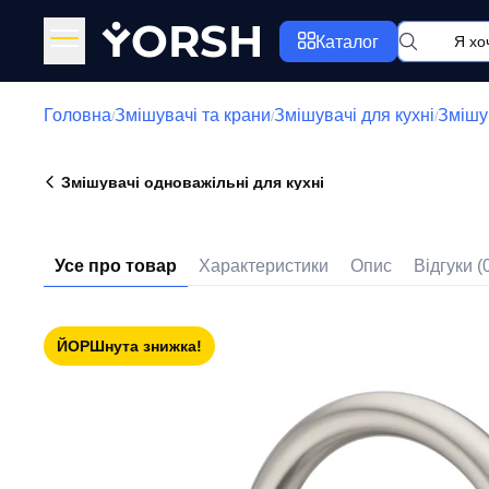
Y
ORSH
Каталог
Головна
Змішувачі та крани
Змішувачі для кухні
Змішув
/
/
/
Змішувачі одноважільні для кухні
Усе про товар
Характеристики
Опис
Відгуки (
ЙОРШнута знижка!