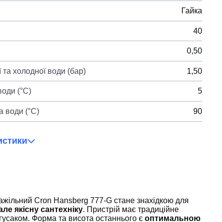
Гайка
40
0,50
 та холодної води (бар)
1,50
оди (°C)
5
 води (°C)
90
истики
ажільний Cron Hansberg 777-G стане знахідкою для
але якісну сантехніку
. Пристрій має традиційне
гусаком. Форма та висота останнього є
оптимальною