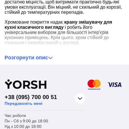
достатню міцність, щоб витримати практично будь-які
умови експлуатації. Він міцний, не схильний до корозії,
стійкий до температурних перепадів.
Хромоване покриття надає
крану змішувачу для
кухні класичного вигляду
і робить його
універсальним вибором для більшості інтер'єрів
кухонних приміщень. Крім цього, хром стійкий до
стирання і невибагливий у догляді.
Завдяки наявності невисокого виливу, Cron Hansberg
Розгорнути опис
004
стане чудовим варіантом для неглибокої
кухонної мийки
. Під час його використання практично
не буде бризок, що спрощує догляд за робочою зоною.
Y
ORSH
+38 (095) 700 00 51
Передзвоніть мені
Час роботи
Пн - Сб з 9:00 до 18:00
Нд з 10:00 до 18:00