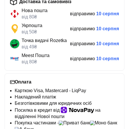
Доставка та самовивіз
Нова пошта
відправимо
10 серпня
від 80₴
Укрпошта
відправимо
10 серпня
від 50₴
Точка видачі Rozetka
відправимо
10 серпня
від 49₴
Meest Пошта
відправимо
10 серпня
від 80₴
Оплата
Карткою Visa, Mastercard - LiqPay
Накладений платіж
Безготівковими для юридичних осіб
Посилка в кредит від
на
відділенні Нової пошти
Покупка частинами -
Приват банк
Моно банк