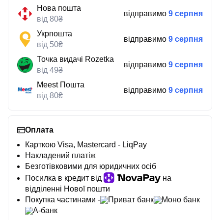
Нова пошта
відправимо
9 серпня
від 80₴
Укрпошта
відправимо
9 серпня
від 50₴
Точка видачі Rozetka
відправимо
9 серпня
від 49₴
Meest Пошта
відправимо
9 серпня
від 80₴
Оплата
Карткою Visa, Mastercard - LiqPay
Накладений платіж
Безготівковими для юридичних осіб
Посилка в кредит від
на
відділенні Нової пошти
Покупка частинами -
Приват банк
Моно банк
А-банк