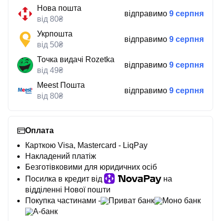
Нова пошта
відправимо
9 серпня
від 80₴
Укрпошта
відправимо
9 серпня
від 50₴
Точка видачі Rozetka
відправимо
9 серпня
від 49₴
Meest Пошта
відправимо
9 серпня
від 80₴
Оплата
Карткою Visa, Mastercard - LiqPay
Накладений платіж
Безготівковими для юридичних осіб
Посилка в кредит від
на
відділенні Нової пошти
Покупка частинами -
Приват банк
Моно банк
А-банк