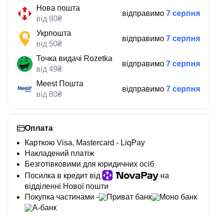
Нова пошта
відправимо
7 серпня
від 80₴
Укрпошта
відправимо
7 серпня
від 50₴
Точка видачі Rozetka
відправимо
7 серпня
від 49₴
Meest Пошта
відправимо
7 серпня
від 80₴
Оплата
Карткою Visa, Mastercard - LiqPay
Накладений платіж
Безготівковими для юридичних осіб
Посилка в кредит від
на
відділенні Нової пошти
Покупка частинами -
Приват банк
Моно банк
А-банк