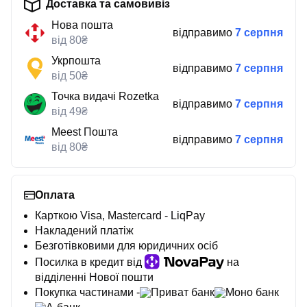
Доставка та самовивіз
Нова пошта
відправимо
7 серпня
від 80₴
Укрпошта
відправимо
7 серпня
від 50₴
Точка видачі Rozetka
відправимо
7 серпня
від 49₴
Meest Пошта
відправимо
7 серпня
від 80₴
Оплата
Карткою Visa, Mastercard - LiqPay
Накладений платіж
Безготівковими для юридичних осіб
Посилка в кредит від
на
відділенні Нової пошти
Покупка частинами -
Приват банк
Моно банк