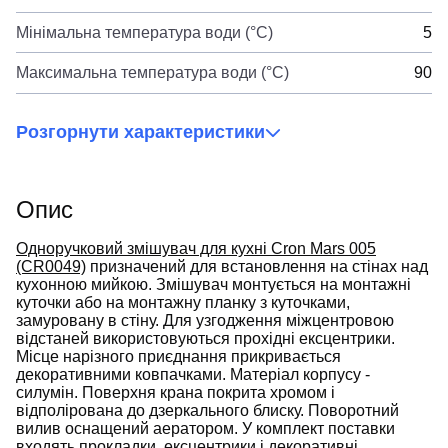
Мінімальна температура води (°C)
5
Максимальна температура води (°C)
90
Розгорнути характеристики
Опис
Одноручковий змішувач для кухні Cron Mars 005
(CR0049)
призначений для встановлення на стінах над
кухонною мийкою. Змішувач монтується на монтажні
куточки або на монтажну планку з куточками,
замуровану в стіну. Для узгодження міжцентровою
відстаней використовуються прохідні ексцентрики.
Місце нарізного приєднання прикривається
декоративними ковпачками. Матеріал корпусу -
силумін. Поверхня крана покрита хромом і
відполірована до дзеркального блиску. Поворотний
вилив оснащений аератором. У комплект поставки
входять прокладки, ексцентрики і декоративні