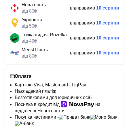
Нова пошта
відправимо
10 серпня
від 80₴
Укрпошта
відправимо
10 серпня
від 50₴
Точка видачі Rozetka
відправимо
10 серпня
від 49₴
Meest Пошта
відправимо
10 серпня
від 80₴
Оплата
Карткою Visa, Mastercard - LiqPay
Накладений платіж
Безготівковими для юридичних осіб
Посилка в кредит від
на
відділенні Нової пошти
Покупка частинами -
Приват банк
Моно банк
А-банк