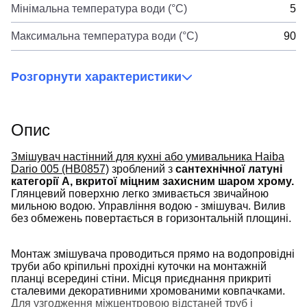
Мінімальна температура води (°C)
5
Максимальна температура води (°C)
90
Розгорнути характеристики
Опис
Змішувач настінний для кухні або умивальника Haiba
Dario 005 (HB0857)
зроблений з
сантехнічної латуні
категорії А, вкритої міцним захисним шаром хрому.
Глянцевий поверхню легко змивається звичайною
мильною водою. Управління водою - змішувач. Вилив
без обмежень повертається в горизонтальній площині.
Монтаж змішувача проводиться прямо на водопровідні
труби або кріпильні прохідні куточки на монтажній
планці всередині стіни. Місця приєднання прикриті
сталевими декоративними хромованими ковпачками.
Для узгодження міжцентровою відстаней труб і