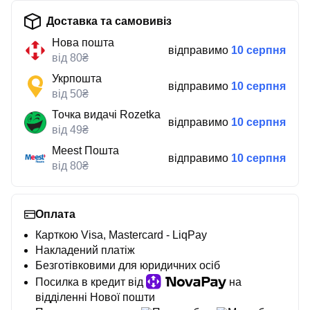
Доставка та самовивіз
Нова пошта
відправимо
10 серпня
від 80₴
Укрпошта
відправимо
10 серпня
від 50₴
Точка видачі Rozetka
відправимо
10 серпня
від 49₴
Meest Пошта
відправимо
10 серпня
від 80₴
Оплата
Карткою Visa, Mastercard - LiqPay
Накладений платіж
Безготівковими для юридичних осіб
Посилка в кредит від
на
відділенні Нової пошти