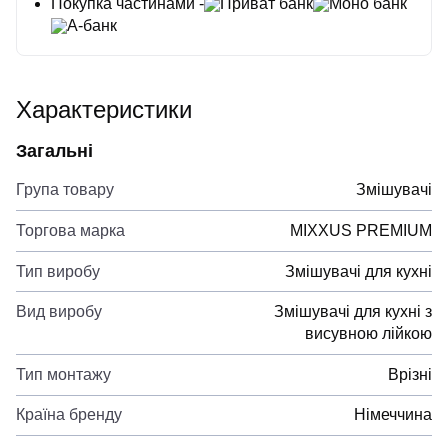
Покупка частинами -
Приват банк
Моно банк
А-банк
Характеристики
Загальні
Група товару
Змішувачі
Торгова марка
MIXXUS PREMIUM
Тип виробу
Змішувачі для кухні
Вид виробу
Змішувачі для кухні з
висувною лійкою
Тип монтажу
Врізні
Країна бренду
Німеччина