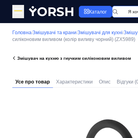
Y
ORSH
Каталог
Головна
Змішувачі та крани
Змішувачі для кухні
Змішу
/
/
/
силіконовим виливом (колір виливу чорний) (ZX5989)
Змішувач на кухню з гнучким силіконовим виливом
Усе про товар
Характеристики
Опис
Відгуки (