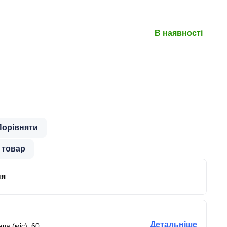
В наявності
Порівняти
 товар
ня
Детальніше
ча (міс): 60