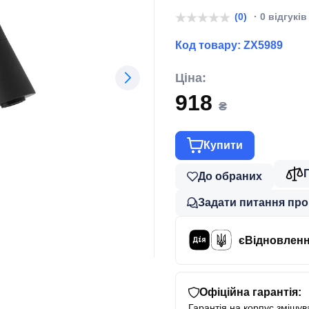
(0)
· 0 відгуків
Код товару:
ZX5989
Ціна:
918
₴
Купити
До обраних
Задати питання про
єВідновлен
Офіційна гарантія:
Гарантія на корпус змішува