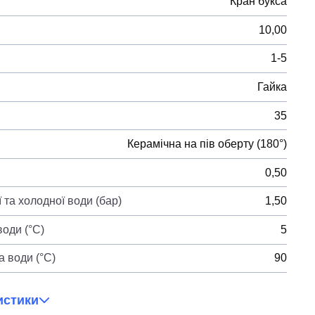
Кран букса
10,00
1-5
Гайка
35
Керамічна на пів оберту (180°)
0,50
 та холодної води (бар)
1,50
оди (°C)
5
 води (°C)
90
истики