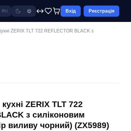
Вхід
Реєстрація
RU
 кухні ZERIX TLT 722 REFLECTOR BLACK з
кухні ZERIX TLT 722
LACK з силіконовим
р виливу чорний) (ZX5989)