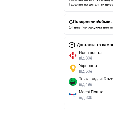
Гарантія на деталі змішува
Повернення/обмін:
14 днів (не рахуючи дня п
Доставка та само
Нова пошта
від 80₴
Укрпошта
від 50₴
Точка видачі Roze
від 49₴
Meest Пошта
від 80₴