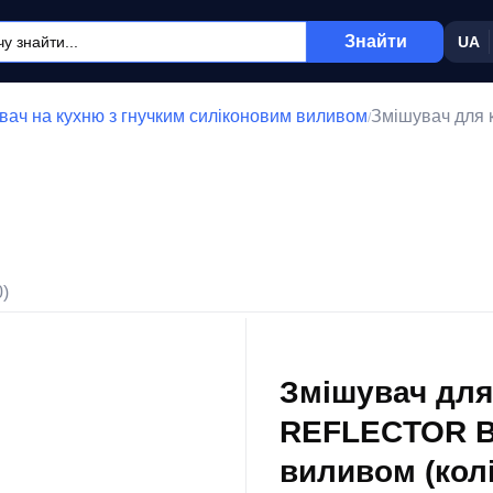
Знайти
UA
вач на кухню з гнучким силіконовим виливом
Змішувач для
/
0)
Змішувач для 
REFLECTOR B
виливом (колі