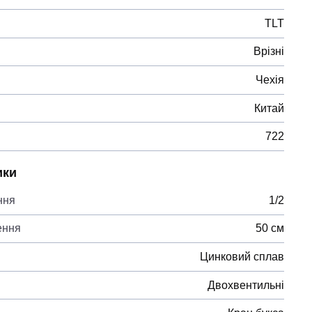
TLT
Врізні
Чехія
Китай
722
ики
ння
1/2
ення
50 см
Цинковий сплав
Двохвентильні