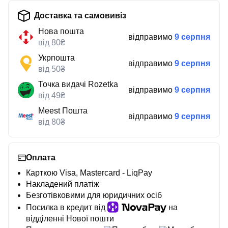
Доставка та самовивіз
Нова пошта
відправимо
9 серпня
від 80₴
Укрпошта
відправимо
9 серпня
від 50₴
Точка видачі Rozetka
відправимо
9 серпня
від 49₴
Meest Пошта
відправимо
9 серпня
від 80₴
Оплата
Карткою Visa, Mastercard - LiqPay
Накладений платіж
Безготівковими для юридичних осіб
Посилка в кредит від
на
відділенні Нової пошти