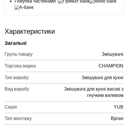
Покупка частинами -
Приват банк
Моно банк
А-банк
Характеристики
Загальні
Група товару
Змішувачі
Торгова марка
CHAMPION
Тип виробу
Змішувачі для кухні
Вид виробу
Змішувачі для кухні високі з
гнучким виливом
Серія
YUB
Тип монтажу
Врізні