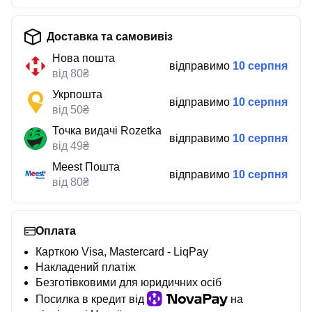
Доставка та самовивіз
Нова пошта
відправимо
10 серпня
від 80₴
Укрпошта
відправимо
10 серпня
від 50₴
Точка видачі Rozetka
відправимо
10 серпня
від 49₴
Meest Пошта
відправимо
10 серпня
від 80₴
Оплата
Карткою Visa, Mastercard - LiqPay
Накладений платіж
Безготівковими для юридичних осіб
Посилка в кредит від
на