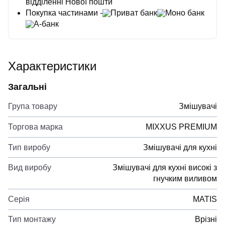
відділенні Нової пошти
Покупка частинами -
Приват банк
Моно банк
А-банк
Характеристики
Загальні
Група товару
Змішувачі
Торгова марка
MIXXUS PREMIUM
Тип виробу
Змішувачі для кухні
Вид виробу
Змішувачі для кухні високі з
гнучким виливом
Серія
MATIS
Тип монтажу
Врізні