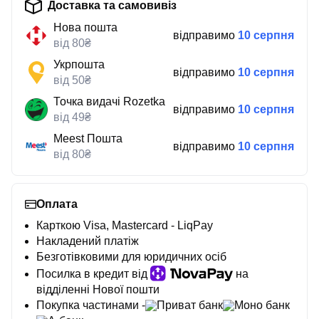
Доставка та самовивіз
Нова пошта
відправимо
10 серпня
від 80₴
Укрпошта
відправимо
10 серпня
від 50₴
Точка видачі Rozetka
відправимо
10 серпня
від 49₴
Meest Пошта
відправимо
10 серпня
від 80₴
Оплата
Карткою Visa, Mastercard - LiqPay
Накладений платіж
Безготівковими для юридичних осіб
Посилка в кредит від
на
відділенні Нової пошти
Покупка частинами -
Приват банк
Моно банк