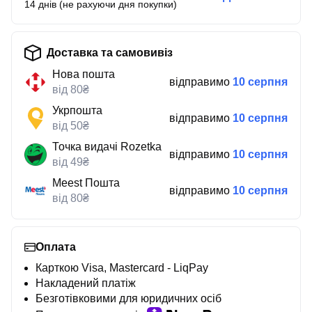
14 днів (не рахуючи дня покупки)
Доставка та самовивіз
Нова пошта
відправимо
10 серпня
від 80₴
Укрпошта
відправимо
10 серпня
від 50₴
Точка видачі Rozetka
відправимо
10 серпня
від 49₴
Meest Пошта
відправимо
10 серпня
від 80₴
Оплата
Карткою Visa, Mastercard - LiqPay
Накладений платіж
Безготівковими для юридичних осіб