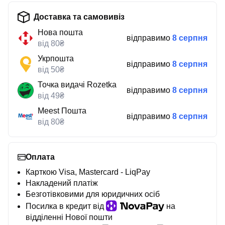
Доставка та самовивіз
Нова пошта
відправимо
8 серпня
від 80₴
Укрпошта
відправимо
8 серпня
від 50₴
Точка видачі Rozetka
відправимо
8 серпня
від 49₴
Meest Пошта
відправимо
8 серпня
від 80₴
Оплата
Карткою Visa, Mastercard - LiqPay
Накладений платіж
Безготівковими для юридичних осіб
Посилка в кредит від
на
відділенні Нової пошти