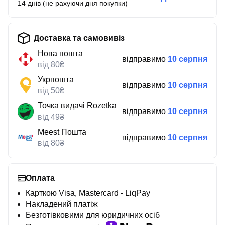
14 днів (не рахуючи дня покупки)
Доставка та самовивіз
Нова пошта
відправимо
10 серпня
від 80₴
Укрпошта
відправимо
10 серпня
від 50₴
Точка видачі Rozetka
відправимо
10 серпня
від 49₴
Meest Пошта
відправимо
10 серпня
від 80₴
Оплата
Карткою Visa, Mastercard - LiqPay
Накладений платіж
Безготівковими для юридичних осіб