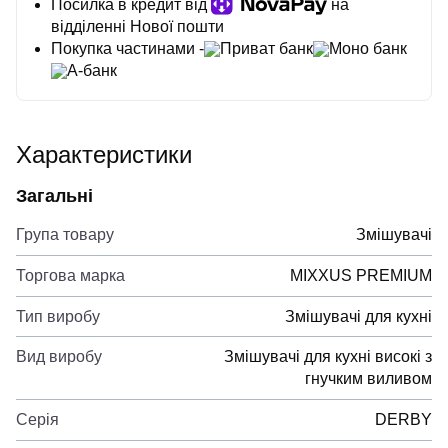
Посилка в кредит від
на
відділенні Нової пошти
Покупка частинами -
Приват банк
Моно банк
А-банк
Характеристики
Загальні
Група товару
Змішувачі
Торгова марка
MIXXUS PREMIUM
Тип виробу
Змішувачі для кухні
Вид виробу
Змішувачі для кухні високі з
гнучким виливом
Серія
DERBY