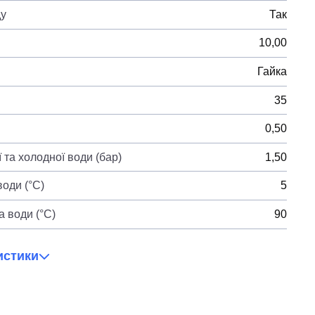
ду
Так
10,00
Гайка
35
0,50
 та холодної води (бар)
1,50
оди (°C)
5
 води (°C)
90
истики