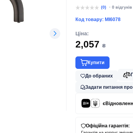
(0)
· 0 відгуків
Код товару:
MI6078
Ціна:
2,057
₴
Купити
До обраних
Задати питання про
єВідновлен
Офіційна гарантія:
Гарантія на корпус змішува