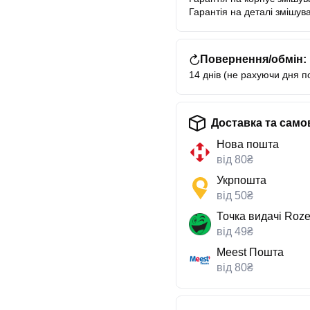
Гарантія на деталі змішува
Повернення/обмін:
14 днів (не рахуючи дня п
Доставка та само
Нова пошта
від 80₴
Укрпошта
від 50₴
Точка видачі Roze
від 49₴
Meest Пошта
від 80₴