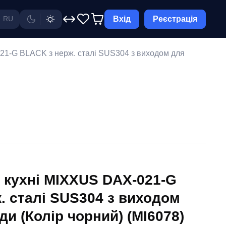
Вхід
Реєстрація
RU
21-G BLACK з нерж. сталі SUS304 з виходом для
 кухні MIXXUS DAX-021-G
. сталі SUS304 з виходом
ди (Колір чорний) (MI6078)