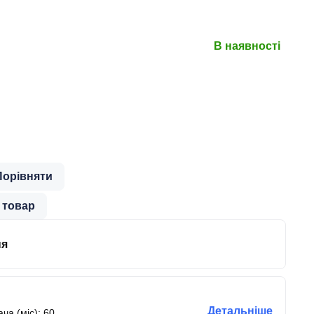
В наявності
Порівняти
 товар
ня
Детальніше
ча (міс): 60