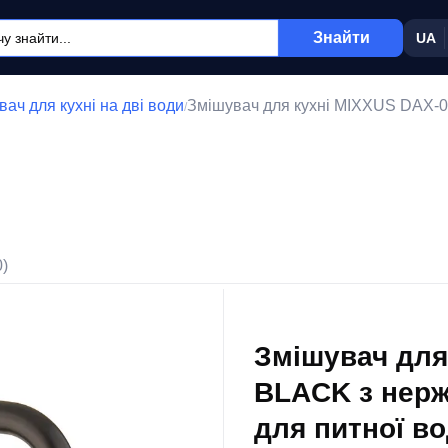
Знайти
UA
ач для кухні на дві води
Змішувач для кухні MIXXUS DAX-0
/
0)
Змішувач для
BLACK з нерж
для питної во