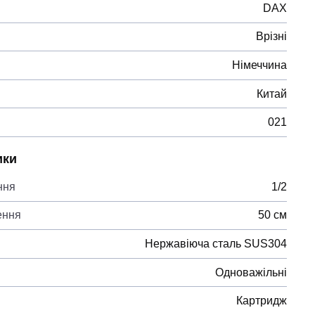
DAX
Врізні
Німеччина
Китай
021
ики
ння
1/2
ення
50 см
Нержавіюча сталь SUS304
Одноважільні
Картридж