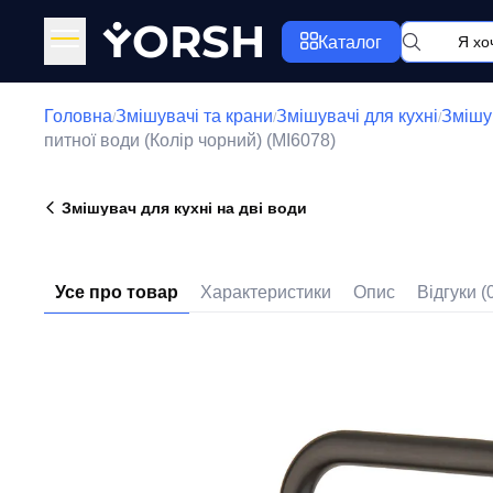
Y
ORSH
Каталог
Головна
Змішувачі та крани
Змішувачі для кухні
Змішув
/
/
/
питної води (Колір чорний) (MI6078)
Змішувач для кухні на дві води
Усе про товар
Характеристики
Опис
Відгуки (