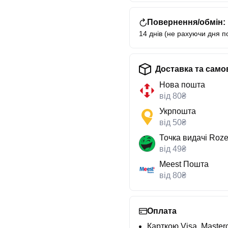
Повернення/обмін:
14 днів (не рахуючи дня п
Доставка та само
Нова пошта
від 80₴
Укрпошта
від 50₴
Точка видачі Roze
від 49₴
Meest Пошта
від 80₴
Оплата
Карткою Visa, Masterc