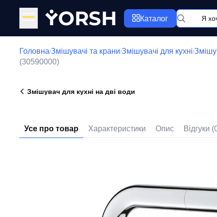
Y
ORSH
Каталог
Головна
Змішувачі та крани
Змішувачі для кухні
Змішув
/
/
/
(30590000)
Змішувач для кухні на дві води
Усе про товар
Характеристики
Опис
Відгуки (