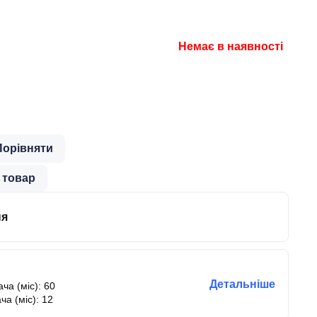
Немає в наявності
Порівняти
 товар
ня
Детальніше
ча (міс): 60
ча (міс): 12