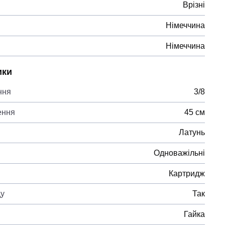
Врізні
Німеччина
Німеччина
ики
ння
3/8
ення
45 см
Латунь
Одноважільні
Картридж
ду
Так
Гайка