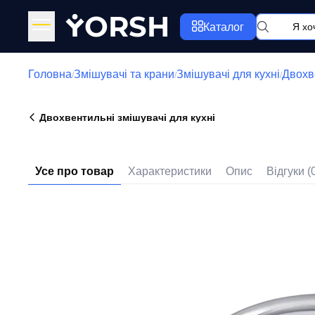
Y
ORSH
Каталог
Головна
Змішувачі та крани
Змішувачі для кухні
Двохве
/
/
/
Двохвентильні змішувачі для кухні
Усе про товар
Характеристики
Опис
Відгуки (