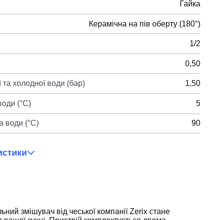
Гайка
Керамічна на пів оберту (180°)
1/2
0,50
 та холодної води (бар)
1,50
оди (°C)
5
 води (°C)
90
истики
ьний змішувач від чеської компанії Zerix стане