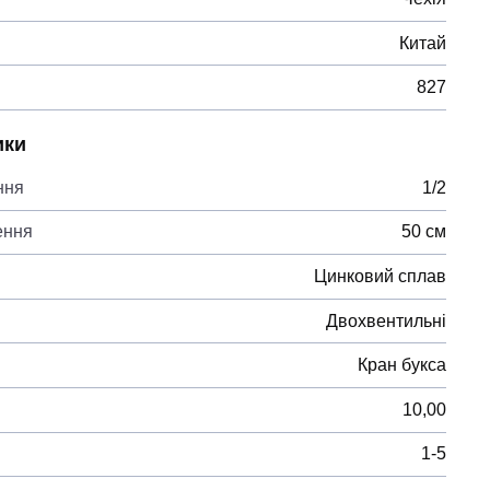
Китай
827
ики
ння
1/2
ення
50 см
Цинковий сплав
Двохвентильні
Кран букса
10,00
1-5