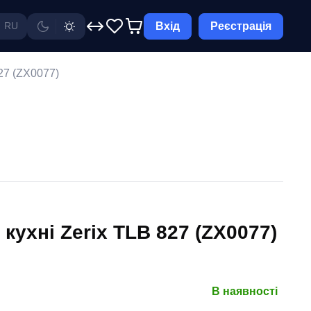
Вхід
Реєстрація
RU
27 (ZX0077)
кухні Zerix TLB 827 (ZX0077)
В наявності