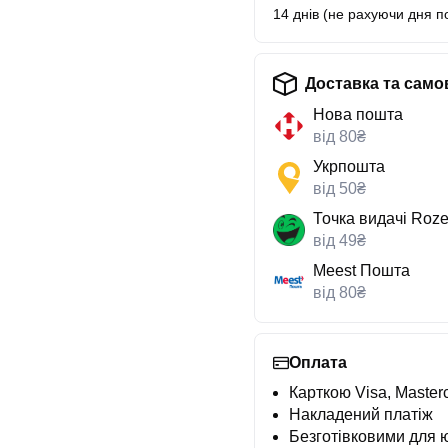
14 днів (не рахуючи дня п
Доставка та само
Нова пошта
від 80₴
Укрпошта
від 50₴
Точка видачі Roze
від 49₴
Meest Пошта
від 80₴
Оплата
Карткою Visa, Masterc
Накладений платіж
Безготівковими для 