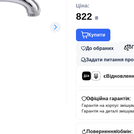
Ціна:
822
₴
Купити
До обраних
Задати питання про
єВідновлен
Офіційна гарантія:
Гарантія на корпус змішува
Гарантія на деталі змішува
Повернення/обмін: