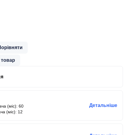
Порівняти
 товар
ня
Детальніше
ча (міс): 60
ча (міс): 12