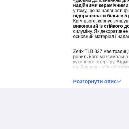
чудовим доповненням для 
надійними керамічними
у тому, що за наявності ф
відпрацювати більше 5 
Крім цього, корпус змішув
виконаний із стійкого д
силуміну. Як декоративне
основний матеріал і над
Zerix TLB 827 має традиц
робить його максимально 
кухонного інтер'єру.
Відм
підійде для глибокої мийк
бризок. Встановлюється д
допомогою гайки
. Тому
Розгорнути опис
кранів та за наявності мі
зможете без проблем в