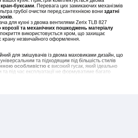
вашої кухні. Пристрій комплектується двома
 кран-буксами
. Перевага цих замикаючих механізмів
ільтра грубої очистки перед сантехнікою вони
здатні
років
.
ача для кухні з двома вентилями Zerix TLB 827
о корозії та механічних пошкоджень матеріалу
 покриття використовується хром, що захищає
ає крану незвичайного оформлення.
ійний для змішувачів із двома маховиками дизайн, що
універсальним та підходящим під більшість стилів
інною особливістю є
високий гусак, який ідеально
и та під час експлуатації не формуватиме багато
воважільний змішувач для кухні Zerix TLB 827
за
 навіть за відсутності досвіду встановлення кухонних
німального набору сантехнічних інструментів
ви
иконати його монтаж самостійно
.