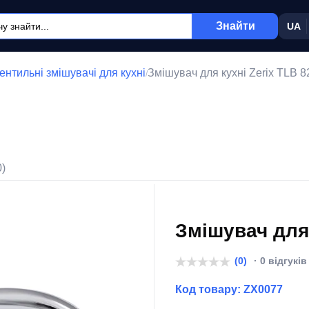
Знайти
UA
нтильні змішувачі для кухні
Змішувач для кухні Zerix TLB 8
/
0)
Змішувач для 
(0)
· 0 відгуків
Код товару:
ZX0077