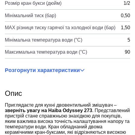
Розмір кран букси (дюйм)
1/2
Мінімальний тиск (бар)
0,50
MAX різниця тиску гарячої та холодної води (бар)
1,50
Мінімальна температура води (°C)
5
Максимальна температура води (°C)
90
Розгорнути характеристики
Опис
Приглядаєте для кухні двовентильний змішувач –
зверніть увагу на Haiba Odyssey 273
. Представлений
пристрій стане справжньою знахідкою для покупців,
яким важлива висока точність налаштування напору та
температури води. Кран обладнаний двома
керамічними кран-буксами, які відрізняються високою