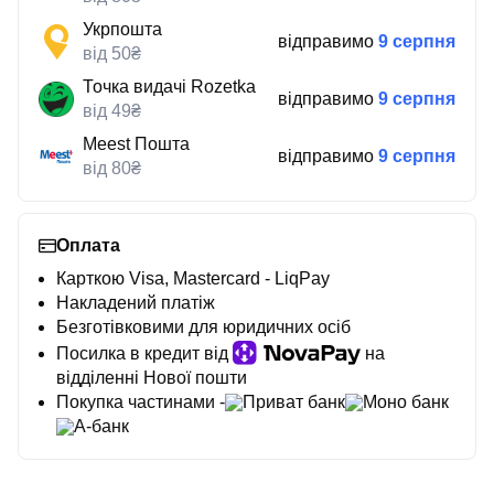
Укрпошта
відправимо
9 серпня
від 50₴
Точка видачі Rozetka
відправимо
9 серпня
від 49₴
Meest Пошта
відправимо
9 серпня
від 80₴
Оплата
Карткою Visa, Mastercard - LiqPay
Накладений платіж
Безготівковими для юридичних осіб
Посилка в кредит від
на
відділенні Нової пошти
Покупка частинами -
Приват банк
Моно банк
А-банк