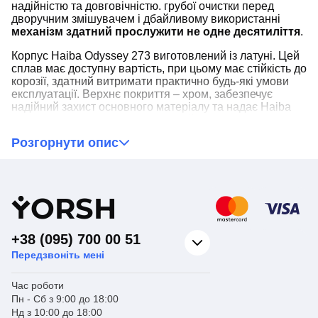
надійністю та довговічністю. грубої очистки перед
дворучним змішувачем і дбайливому використанні
механізм здатний прослужити не одне десятиліття
.
Корпус Haiba Odyssey 273 виготовлений із латуні. Цей
сплав має доступну вартість, при цьому має стійкість до
корозії, здатний витримати практично будь-які умови
експлуатації. Верхнє покриття – хром, забезпечує
надійний захист основного матеріалу та надає Haiba
Odyssey 273 привабливості. Дизайн представленого
двоважільного змішувача для кухні
чудово підійде
Розгорнути опис
практично під будь-який стиль оформлення
приміщення.
Відмінною особливістю приладу є низький
вилив. Купивши пристрій, можете не
Y
ORSH
турбуватися про бризки. Особливо, якщо у
вашій кухні встановлено неглибоке мийка.
+38 (095) 700 00 51
Передзвоніть мені
Час роботи
Пн - Сб з 9:00 до 18:00
Нд з 10:00 до 18:00