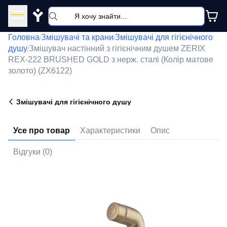
Y
Головна
Змішувачі та крани
Змішувачі для гігієнічного
/
/
душу
Змішувач настінний з гігієнічним душем ZERIX
/
REX-222 BRUSHED GOLD з нерж. сталі (Колір матове
золото) (ZX6122)
Змішувачі для гігієнічного душу
Усе про товар
Характеристики
Опис
Відгуки (0)