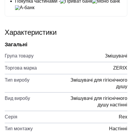
Покупка частинами -
Приват банк
Моно банк
А-банк
Характеристики
Загальні
Група товару
Змішувачі
Торгова марка
ZERIX
Тип виробу
Змішувачі для гігієнічного
душу
Вид виробу
Змішувачі для гігієнічного
душу настінні
Серія
Rex
Тип монтажу
Настінні