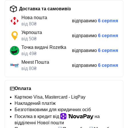
Доставка та самовивіз
Нова пошта
відправимо
6 серпня
від 80₴
Укрпошта
відправимо
6 серпня
від 50₴
Точка видачі Rozetka
відправимо
6 серпня
від 49₴
Meest Пошта
відправимо
6 серпня
від 80₴
Оплата
Карткою Visa, Mastercard - LiqPay
Накладений платіж
Безготівковими для юридичних осіб
Посилка в кредит від
на
відділенні Нової пошти