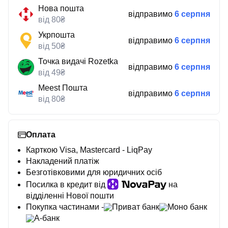
Нова пошта
відправимо
6 серпня
від 80₴
Укрпошта
відправимо
6 серпня
від 50₴
Точка видачі Rozetka
відправимо
6 серпня
від 49₴
Meest Пошта
відправимо
6 серпня
від 80₴
Оплата
Карткою Visa, Mastercard - LiqPay
Накладений платіж
Безготівковими для юридичних осіб
Посилка в кредит від
на
відділенні Нової пошти
Покупка частинами -
Приват банк
Моно банк
А-банк