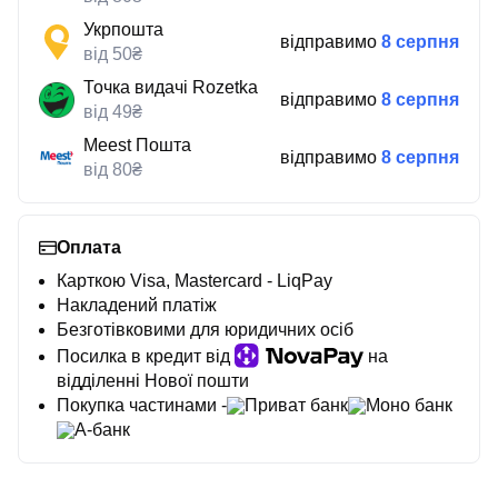
Укрпошта
відправимо
8 серпня
від 50₴
Точка видачі Rozetka
відправимо
8 серпня
від 49₴
Meest Пошта
відправимо
8 серпня
від 80₴
Оплата
Карткою Visa, Mastercard - LiqPay
Накладений платіж
Безготівковими для юридичних осіб
Посилка в кредит від
на
відділенні Нової пошти
Покупка частинами -
Приват банк
Моно банк
А-банк