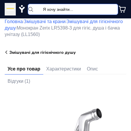
Y
Головна
Змішувачі та крани
Змішувачі для гігієнічного
/
/
душу
Монокран Zerix LR5398-3 для гігіє. душа і бачка
/
унітазу (LL1560)
Змішувачі для гігієнічного душу
Усе про товар
Характеристики
Опис
Відгуки (1)