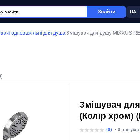
Знайти
UA
вачі одноважільні для душа
Змішувач для душу MIXXUS REL
/
0)
Змішувач дл
(Колір хром) 
(0)
· 0 відгуків