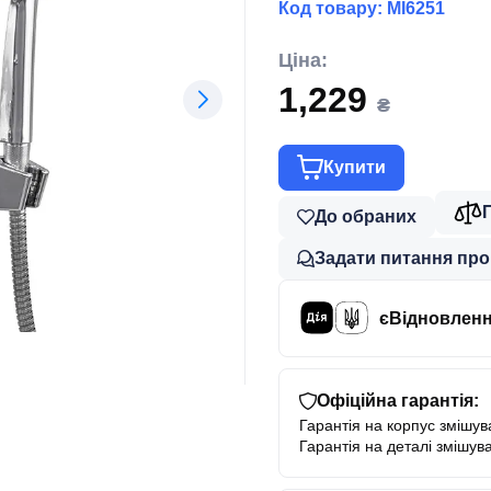
Код товару:
MI6251
Ціна:
1,229
₴
Купити
До обраних
Задати питання про
єВідновлен
Офіційна гарантія:
Гарантія на корпус змішува
Гарантія на деталі змішува