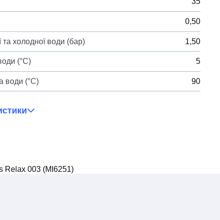
35
0,50
 та холодної води (бар)
1,50
оди (°C)
5
 води (°C)
90
истики
 Relax 003 (MI6251)