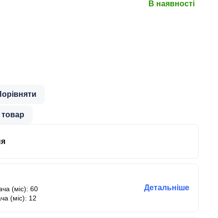
В наявності
Порівняти
 товар
ня
Детальніше
ча (міс): 60
ча (міс): 12