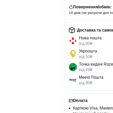
Повернення/обмін:
14 днів (не рахуючи дня п
Доставка та само
Нова пошта
від 80₴
Укрпошта
від 50₴
Точка видачі Roze
від 49₴
Meest Пошта
від 80₴
Оплата
Карткою Visa, Masterc