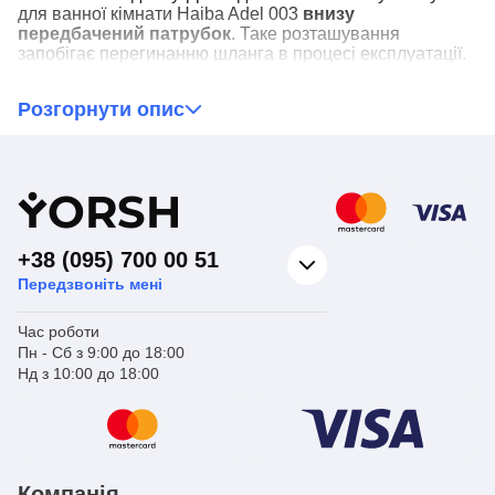
для ванної кімнати Haiba Adel 003
внизу
передбачений патрубок
. Таке розташування
запобігає перегинанню шланга в процесі експлуатації.
Розгорнути опис
Варто відзначити!
У пристрої передбачений тільки
один важіль, який відповідає за регулювання тиску і
температури води, що подається. До такого
управління потрібно звикнути. Особливо, якщо
раніше користувалися лише двовентильною
Y
ORSH
моделями.
+38 (095) 700 00 51
Передзвоніть мені
Час роботи
Пн - Сб з 9:00 до 18:00
Нд з 10:00 до 18:00
Компанія