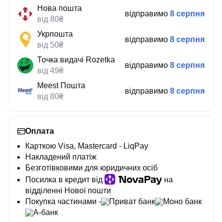
Нова пошта
відправимо
8 серпня
від 80₴
Укрпошта
відправимо
8 серпня
від 50₴
Точка видачі Rozetka
відправимо
8 серпня
від 49₴
Meest Пошта
відправимо
8 серпня
від 80₴
Оплата
Карткою Visa, Mastercard - LiqPay
Накладений платіж
Безготівковими для юридичних осіб
Посилка в кредит від
на
відділенні Нової пошти
Покупка частинами -
Приват банк
Моно банк
А-банк