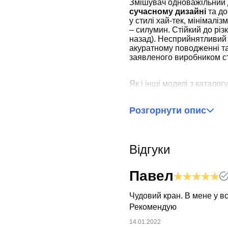
Змішувач одноважільний
сучасному дизайні
та до
у стилі хай-тек, мінімалі
– силумин. Стійкий до різ
назад). Несприйнятливий д
акуратному поводженні т
заявленого виробником ст
Як і інші моделі з катало
комплектується картридж
всередині. Цей тип запірн
Розгорнути опис
швидкістю налаштування 
відкрити важіль і повернут
Відгуки
Важливо відмітити!
Ку
отримаєте все необхідн
лійку.
Павел
Чудовий кран. В мене у вс
Рекомендую
14.01.2022