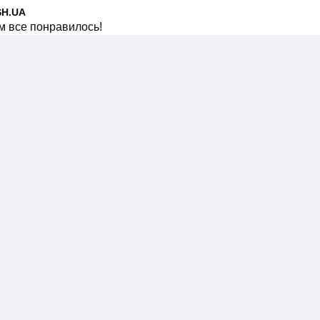
SH.UA
м все понравилось!