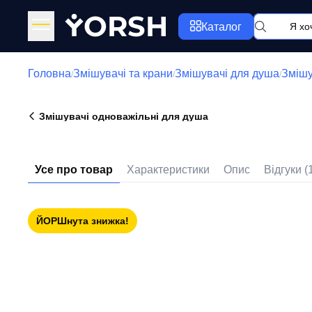
Y
ORSH
Каталог
Головна
Змішувачі та крани
Змішувачі для душа
Змішу
/
/
/
Змішувачі одноважільні для душа
Усе про товар
Характеристики
Опис
Відгуки (
ЙОРШнута знижка!