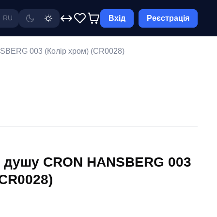
Вхід
Реєстрація
RU
BERG 003 (Колір хром) (CR0028)
я душу CRON HANSBERG 003
(CR0028)