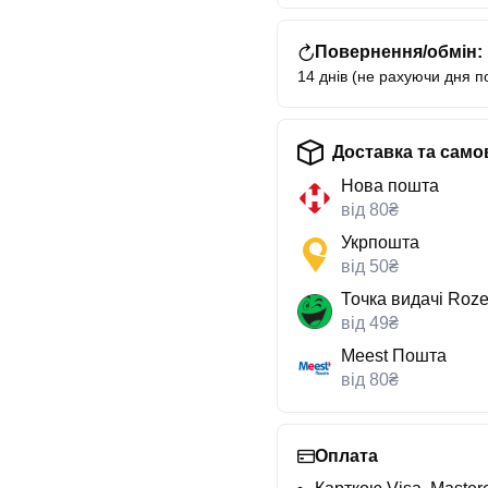
Повернення/обмін:
14 днів (не рахуючи дня п
Доставка та само
Нова пошта
від 80₴
Укрпошта
від 50₴
Точка видачі Roze
від 49₴
Meest Пошта
від 80₴
Оплата