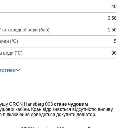
40
0,50
 та холодної води (бар)
1,50
оди (°C)
5
 води (°C)
90
истики
 душу CRON Hansberg 003
стане чудовим
шової кабіни. Кран відрізняється відсутністю виливу,
го підключення доведеться докупити девіатор.