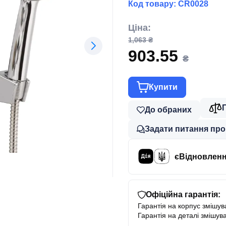
Код товару:
CR0028
Ціна:
1,063 ₴
903.55
₴
Купити
До обраних
Задати питання про
єВідновлен
Офіційна гарантія:
Гарантія на корпус змішува
Гарантія на деталі змішува