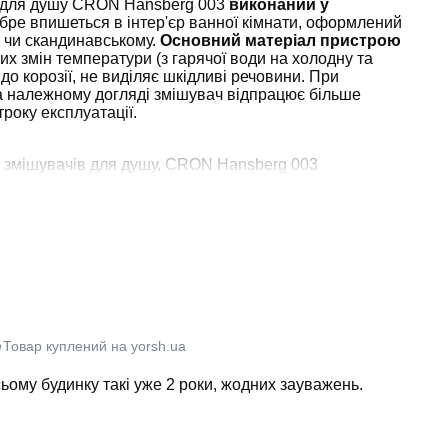
 для душу CRON Hansberg 003
виконаний у
бре впишеться в інтер'єр ванної кімнати, оформлений
зм чи скандинавському.
Основний матеріал пристрою
ких змін температури (з гарячої води на холодну та
о корозії, не виділяє шкідливі речовини. При
а належному догляді змішувач відпрацює більше
року експлуатації.
гу змішувачів для душу, CRON Hansberg 003
ним механізмом із двома керамічними пластинами
ого органу відрізняється високою надійністю і
напору і температури води, що подається. Достатньо
и його у бік гарячого чи холодного потоку.
пивши змішувач для душу CRON Hansberg 003, ви
е для його використання, включаючи шланг та душову
Товар куплений на yorsh.ua
ьому будинку такі уже 2 роки, жодних зауважень.