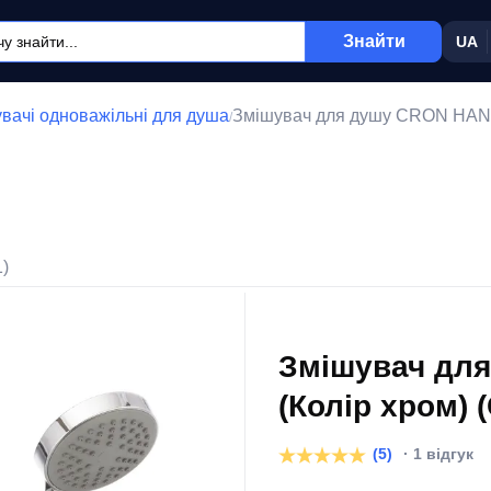
Знайти
UA
вачі одноважільні для душа
Змішувач для душу CRON HANS
/
1)
Змішувач дл
(Колір хром) 
(5)
· 1 відгук