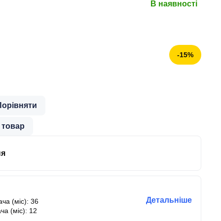
В наявності
-15%
Порівняти
 товар
ня
Детальніше
ча (міс): 36
ча (міс): 12