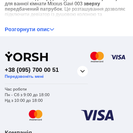
для ванної кімнати Mixxus Gavi 003
зверху
передбачений патрубок
. Це розташування дозволяє
підключити девіатор із душовою колоною та
перемикати потік із ручного на верхній душ.
Розгорнути опис
Варто відзначити!
У пристрої передбачений тільки
один важіль, який відповідає за регулювання тиску і
температури води, що подається. До такого
управління потрібно звикнути. Особливо, якщо
Y
ORSH
раніше користувалися лише двовентильною
моделями.
+38 (095) 700 00 51
Передзвоніть мені
Час роботи
Пн - Сб з 9:00 до 18:00
Нд з 10:00 до 18:00
Компанія