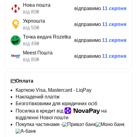
Нова пошта
відправимо
11 серпня
від 80₴
Укрпошта
відправимо
11 серпня
від 50₴
Точка видачі Rozetka
відправимо
11 серпня
від 49₴
Meest Пошта
відправимо
11 серпня
від 80₴
Оплата
Карткою Visa, Mastercard - LiqPay
Накладений платіж
Безготівковими для юридичних осіб
Посилка в кредит від
на
відділенні Нової пошти
Покупка частинами -
Приват банк
Моно банк
А-банк