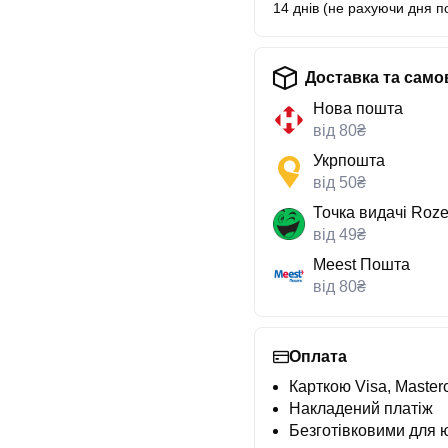
14 днів (не рахуючи дня п
Доставка та само
Нова пошта
від 80₴
Укрпошта
від 50₴
Точка видачі Roze
від 49₴
Meest Пошта
від 80₴
Оплата
Карткою Visa, Masterc
Накладений платіж
Безготівковими для 