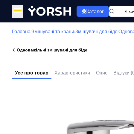
Y
ORSH
Каталог
Головна
Змішувачі та крани
Змішувачі для біде
Однова
/
/
/
Одноважільні змішувачі для біде
Усе про товар
Характеристики
Опис
Відгуки (