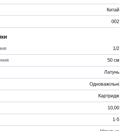
Китай
002
ики
ння
1/2
ення
50 см
Латунь
Одноважільні
Картридж
10,00
1-5