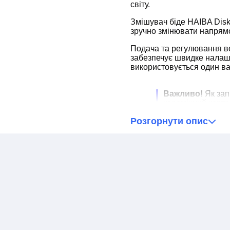
світу.
Змішувач біде HAIBA Disk
зручно змінювати напрямо
Подача та регулювання в
забезпечує швидке налашт
використовується один ва
Важливо!
Як зап
керамічний картр
Кран HAIBA Disk 2 повніст
Розгорнути опис
корозія і навіть незначн
сильним ударам, він здат
Покупці представленого 
зносостійке покриття, над