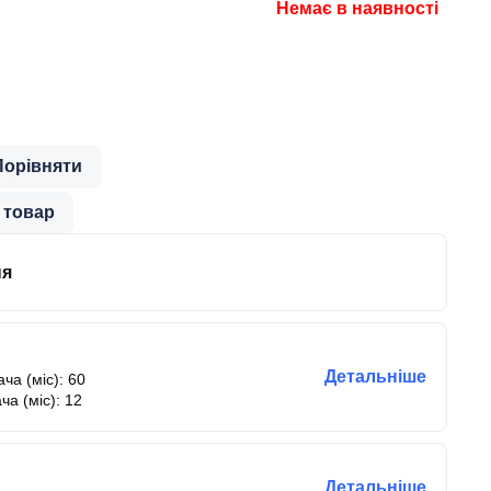
Немає в наявності
Порівняти
 товар
ня
Детальніше
ча (міс): 60
ча (міс): 12
Детальніше