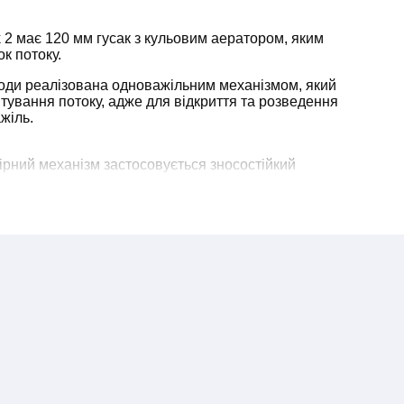
 2 має 120 мм гусак з кульовим аератором, яким
к потоку.
оди реалізована одноважільним механізмом, який
ування потоку, адже для відкриття та розведення
жіль.
ірний механізм застосовується зносостійкий
идж.
ю виконаний з латуні. В результаті йому не страшна
і механічні пошкодження. Якщо не піддавати змішувача
ний прослужити більше 10 років.
крана
відзначають його переваги
: міцний корпус,
ійну роботу арматури.