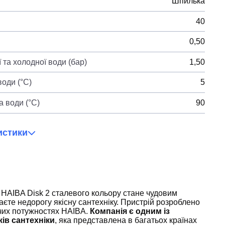
Шпилька
40
0,50
 та холодної води (бар)
1,50
оди (°C)
5
 води (°C)
90
истики
 HAIBA Disk 2 сталевого кольору стане чудовим
єте недорогу якісну сантехніку. Пристрій розроблено
чих потужностях HAIBA.
Компанія є одним із
ів сантехніки
, яка представлена в багатьох країнах