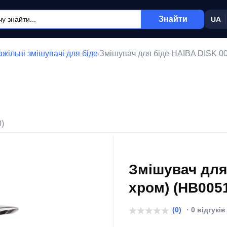
Знайти
UA
жільні змішувачі для біде
Змішувач для біде HAIBA DISK 00
/
0)
Змішувач для 
хром) (HB005
(0)
· 0 відгуків