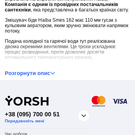
Компанія є одним із провідних постачальників
сантехніки
, яка представлена в багатьох країнах світу.
Змішувач біде Haiba Smes 162 має 110 мм гусак з
кульовим аератором, яким зручно змінювати напрямок
потоку.
Подача холодної та гарячої води тут реалізована
двома окремими вентилями. Це трохи ускладнює
процес розведення, проте дозволяє досягти
оптимального температурного режиму.
Розгорнути опис
Варто відзначити!
Як запірний механізм
застосовуються напівоборотні керамічні кран-
букси.
Кран Haiba Smes 162 повністю виконаний з латуні. В
Y
ORSH
результаті йому не страшна корозія і навіть незначні
механічні пошкодження. Якщо не піддавати змішувача
сильним ударам, він здатний прослужити більше 10
+38 (095) 700 00 51
років.
Передзвоніть мені
Покупці представленого крана
відзначають його
переваги
: міцний корпус, зносостійке покриття, надійну
Час роботи