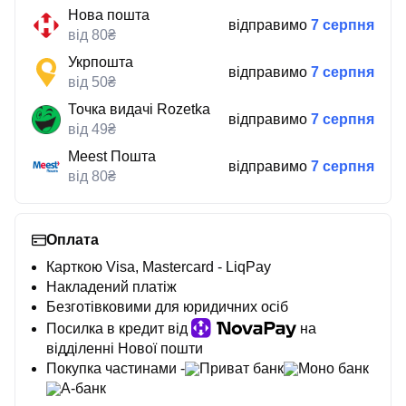
Нова пошта
відправимо
7 серпня
від 80₴
Укрпошта
відправимо
7 серпня
від 50₴
Точка видачі Rozetka
відправимо
7 серпня
від 49₴
Meest Пошта
відправимо
7 серпня
від 80₴
Оплата
Карткою Visa, Mastercard - LiqPay
Накладений платіж
Безготівковими для юридичних осіб
Посилка в кредит від
на
відділенні Нової пошти
Покупка частинами -
Приват банк
Моно банк
А-банк