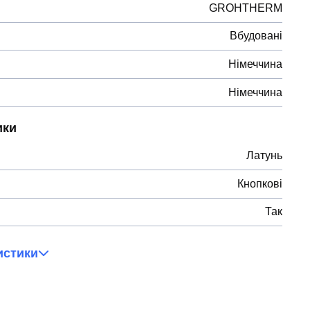
GROHTHERM
Вбудовані
Німеччина
Німеччина
ики
Латунь
Кнопкові
Так
истики