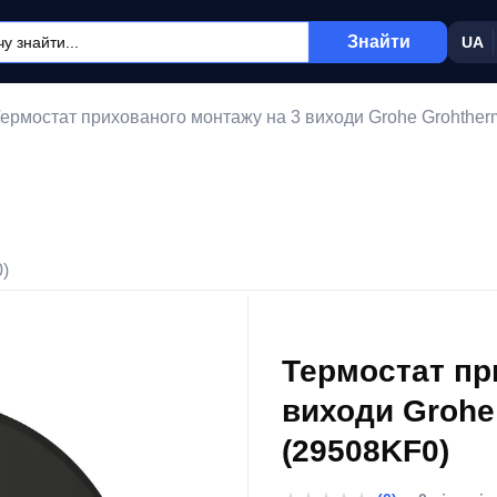
Знайти
UA
ермостат прихованого монтажу на 3 виходи Grohe Grohther
0)
Термостат пр
виходи Grohe
(29508KF0)