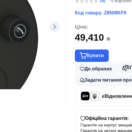
(0)
· 0 відгуків
Код товару:
29508KF0
Ціна:
49,410
₴
Купити
До обраних
Задати питання про
єВідновлен
Офіційна гарантія:
Гарантія на корпус змішува
Гарантія на деталі змішува