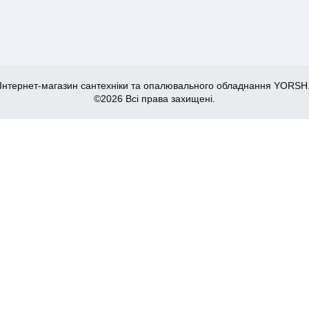
Інтернет-магазин сантехніки та опалювального обладнання YORSH
©2026 Всі права захищені.
 Grohe Grohtherm SmartControl (29508KF0)