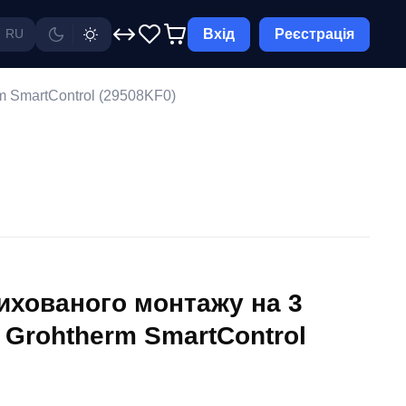
Вхід
Реєстрація
RU
m SmartControl (29508KF0)
ихованого монтажу на 3
 Grohtherm SmartControl