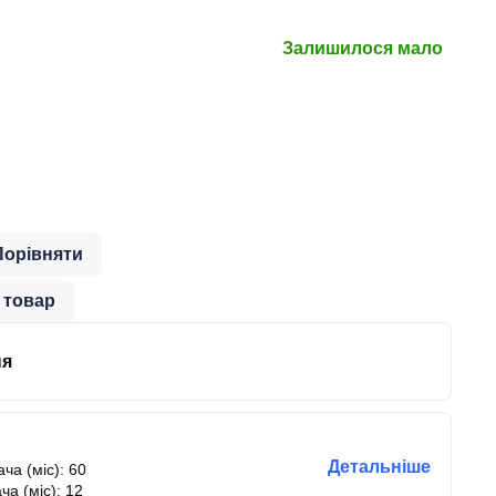
Залишилося мало
Порівняти
 товар
ня
Детальніше
ча (міс): 60
ча (міс): 12