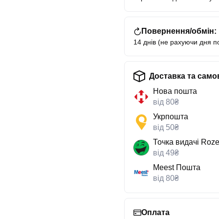
Повернення/обмін:
14 днів (не рахуючи дня п
Доставка та само
Нова пошта
від 80₴
Укрпошта
від 50₴
Точка видачі Roze
від 49₴
Meest Пошта
від 80₴
Оплата