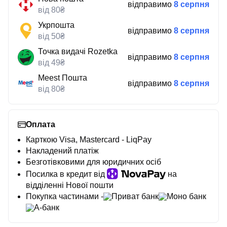
відправимо
8 серпня
від 80₴
Укрпошта
відправимо
8 серпня
від 50₴
Точка видачі Rozetka
відправимо
8 серпня
від 49₴
Meest Пошта
відправимо
8 серпня
від 80₴
Оплата
Карткою Visa, Mastercard - LiqPay
Накладений платіж
Безготівковими для юридичних осіб
Посилка в кредит від
на
відділенні Нової пошти
Покупка частинами -
Приват банк
Моно банк
А-банк