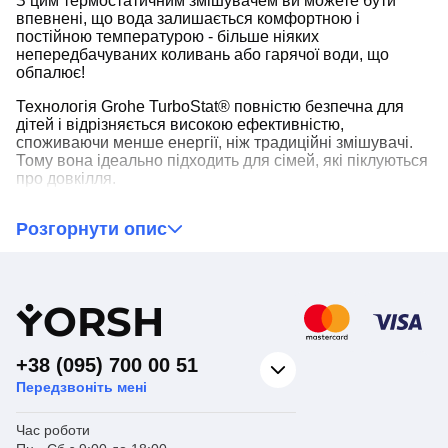
З цим термостатичним змішувачем ви можете бути
впевнені, що вода залишається комфортною і
постійною температурою - більше ніяких
непередбачуваних коливань або гарячої води, що
обпалює!
Технологія Grohe TurboStat® повністю безпечна для
дітей і відрізняється високою ефективністю,
споживаючи менше енергії, ніж традиційні змішувачі.
Тому вона ідеально підходить для сімей, які піклуються
про довкілля.
Grohe Grohtherm Convent. Concealed для душу має
Розгорнути опис
хромовану поверхню та оснащений технологією
захисту від зворотного потоку. Він дозволяє вам
встановити точну температуру, необхідну для вашого
душу чи ванни, що робить процес комфортного
прийняття душу чи ванни ще простіше, ніж будь-коли.
Y
ORSH
Змішувач із термостатом Grohe Grohtherm Convent.
Concealed забезпечує додатковий рівень розкоші та
+38 (095) 700 00 51
зручності у ванній кімнаті, дозволяючи користувачам
Передзвоніть мені
знайти ідеальний баланс між комфортом та зручністю.
Час роботи