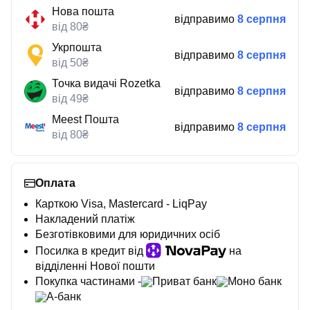
Нова пошта
відправимо
8 серпня
від 80₴
Укрпошта
відправимо
8 серпня
від 50₴
Точка видачі Rozetka
відправимо
8 серпня
від 49₴
Meest Пошта
відправимо
8 серпня
від 80₴
Оплата
Карткою Visa, Mastercard - LiqPay
Накладений платіж
Безготівковими для юридичних осіб
Посилка в кредит від
на
відділенні Нової пошти
Покупка частинами -
Приват банк
Моно банк
А-банк